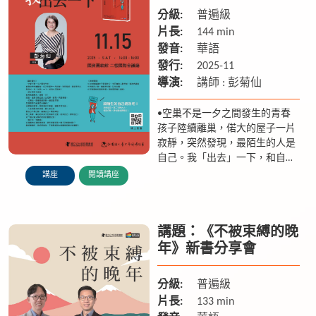
好愛自己
分級:
普遍級
片長:
144 min
發音:
華語
發行:
2025-11
導演:
講師 : 彭菊仙
•空巢不是一夕之間發生的 青春
孩子陸續離巢，偌大的屋子一片
寂靜，突然發現，最陌生的人是
自己。我「出去」一下，和自己
混熟吧！ •孩子成年不再黏 我們
講座
閱讀講座
就當陽光、空氣、水！ 感恩，
是...
講題：《不被束縛的晚
年》新書分享會
分級:
普遍級
片長:
133 min