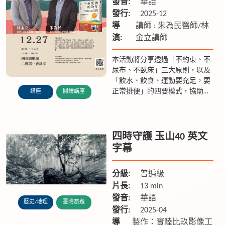
發音:
華語
發行:
2025-12
導
講師 : 朱為民醫師/林
演:
金立講師
本活動將分享透過「不約束、不
尿布、不臥床」三大原則，以及
「飲水、飲食、運動要充足，要
正常排便」的四要模式，協助失
講座
閱讀講座
能長輩一步步恢復生活能力。並
鼓勵照顧者了解長輩行為背後的
原因，透過友善且人性化的環境
營造...
四時守護 玉山40 英文
字幕
分級:
普遍級
片長:
13 min
發音:
華語
歷史/地理
臺灣旅遊
發行:
2025-04
導
製作：實陸比玖影像工