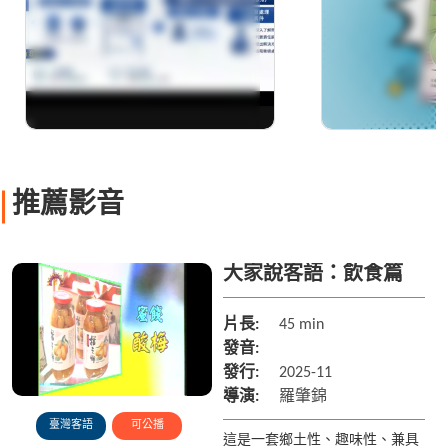
推薦影音
大家說客語：飲食篇
片長:
45 min
發音:
發行:
2025-11
導演:
羅肇錦
臺灣客語
可公播
這是一套鄉土性、趣味性、兼具