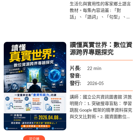
生活化與實用性的客家鄉土語言
教材。每集內容涵蓋 : 「對
話」、「語詞」、「句型」、
「歇後語」、「唸謠」、「謎
語」, 及別具特色的「山歌歌
詞」等共七個單元, 您可隨時選
擇其中...
讀懂真實世界：數位資
源跨界專題探究
片長:
22 min
發音:
發行:
2026-05
講師：國立公共資訊圖書館 洪敦
明 簡介： 1. 突破搜尋盲點： 學習
跳脫 Google 框架的精準資料探究
與交叉比對術。 2. 國資圖數位大
補帖： 解析電子書服務平台、圓
夢繪本資料庫...
可公播