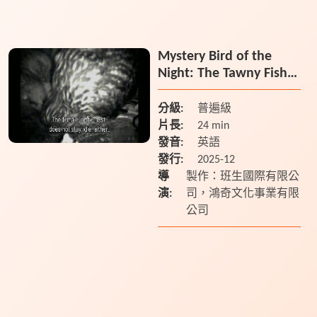
有額外放映之需求請聯繫玉管處
049-277-3121】 以南投縣信義鄉
東埔村布農族傳...
Mystery Bird of the
Night: The Tawny Fish
Owl
分級:
普遍級
片長:
24 min
發音:
英語
發行:
2025-12
導
製作：班生國際有限公
演:
司，鴻奇文化事業有限
公司