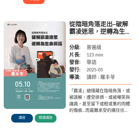
從陰暗角落走出─破解
霸凌迷思，逆轉為生命
祝福
分級:
普遍級
片長:
123 min
發音:
華語
發行:
2025-05
導演:
講師 : 羅丰苓
「霸凌」總隱藏在陰暗角落，或
被誤解、遭受排擠、或被嘲笑與
譏諷，甚至留下或輕或重的肉體
的傷痕…而最難承受的痛往往
「看不見」─被周圍的人否定，
講座
閱讀講座
貶抑，覺得自己微不足道、可有
可無！ 一步一步走進陰暗角落，
一...