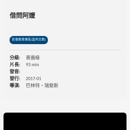
借問阿嬤
影像教育專區(富邦文教)
分級:
普遍級
片長:
93 min
發音:
發行:
2017-01
導演:
巴林特・瑞斐斯