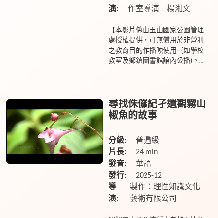
演:
作室導演：楊湘文
【本影片係由玉山國家公園管理
處授權提供，可無償用於非營利
之教育目的作播映使用（如學校
教室及鄉鎮圖書館館內公播)。若
有額外放映之需求請聯繫玉管處
049-277-3121】 「國家公園」為
具有國家代表性...
尋找侏儸紀孑遺觀霧山
椒魚的故事
分級:
普遍級
片長:
24 min
發音:
華語
發行:
2025-12
導
製作：理性知識文化
演:
藝術有限公司