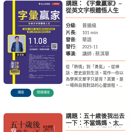
講題：《字彙贏家》─
從英文字根體悟人生
分級:
普遍級
片長:
101 min
發音:
華語
發行:
2025-11
導演:
講師 : 蔡淇華
從「熱情」到「勇氣」，從神
話、歷史談到生活、寫作──你以
為學英文單字只是背？其實，是
一場與自我對話的心靈旅程。
他，是讓無數學生愛上寫作的國
講座
閱讀講座
文老師，也是用語言撼動人心的
魔法師。這一次，蔡淇華老師...
講題：五十歲後我出去
一下：不當媽媽、太
太、媳婦之空巢熟女好