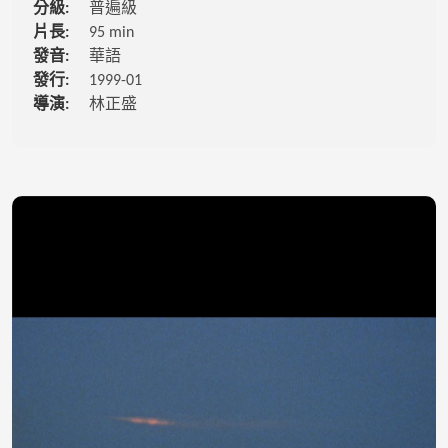
分級:
普遍級
片長:
95 min
發音:
華語
發行:
1999-01
導演:
林正盛