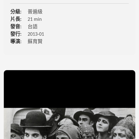
分級:
普遍級
片長:
21 min
發音:
台語
發行:
2013-01
導演:
蘇育賢