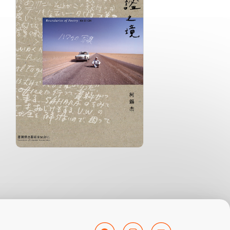
分級: 普遍級
分
片長: 23 min
片長
發音: 華語
發
發行: 2020-12
發行
導演: 監製：國立臺灣美術館 製
導
作：風景映畫創作社
化
管