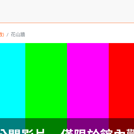
)
花山牆