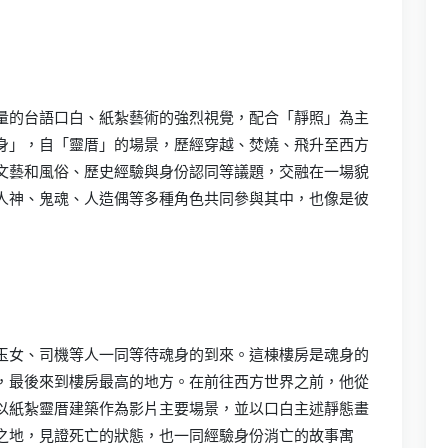
量的台語口白、紙紮藝術的強烈視覺，配合「靜照」為主
身」，自「靈厝」的場景，歷經穿越、焚燒、飛升至西方
文藝和風俗、歷史經驗與身份認同等議題，交融在一場貌
人神、鬼魂、人造偶等多種角色共同參與其中，也像是彼
玉女、司機等人一同等待魂身的到來。這棟樓房是魂身的
，最後來到樓房最高的地方。在前往西方世界之前，他從
以紙紮靈厝建築作為影片主要場景，並以口白主述靜態畫
之地，見證死亡的狀態，也一同經驗身份消亡的故事寓