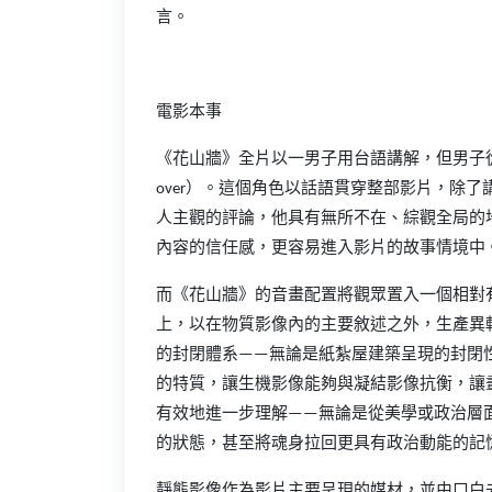
言。
電影本事
《花山牆》全片以一男子用台語講解，但男子從
over）。這個角色以話語貫穿整部影片，除
人主觀的評論，他具有無所不在、綜觀全局的
內容的信任感，更容易進入影片的故事情境中
而《花山牆》的音畫配置將觀眾置入一個相對
上，以在物質影像內的主要敘述之外，生產異
的封閉體系——無論是紙紮屋建築呈現的封閉
的特質，讓生機影像能夠與凝結影像抗衡，讓
有效地進一步理解——無論是從美學或政治層
的狀態，甚至將魂身拉回更具有政治動能的記
靜態影像作為影片主要呈現的媒材，並由口白