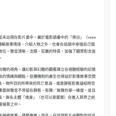
未出現在影片當中，屬於電影語彙中的「旁白」（voice
了講解故事情境、介紹人物之外，也會在話語中穿插自己個
地位。聲音清晰、沈穩、莊嚴的特質，加強了觀眾對言說
。
有機的視角，讓幻影與幻聽的觀看建立在視聽經驗的記憶
軌的情緒與觀點。這種機制的產生也得益於影像敘事空間
性、物件目的所帶來的死亡意涵、或是靜態影像凝結時空
畫面與聲音不停留在靜態、有聲／無聲的單一維度，並且
面，無名主體「魂身」（也可以是靈厝）在進入冥界之前
憶場景之中。
去描繪故事、情節推進。因此，在這部影片中觀點如何呈