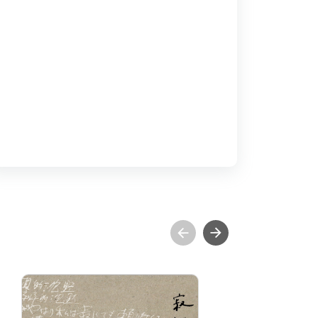
寂謐之境─柯錫杰