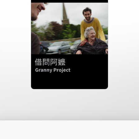
分級: 普遍級
片長: 93 min
發音:
發行: 2017-01
導演: 巴林特・瑞斐斯