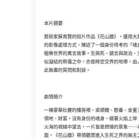
本片摘要
藝術家蘇育賢的短片作品《花山牆》，運用大
的影像處理方式，陳述了一個身份待考的「魂
極樂世界的寓言故事。生與死、語言與政治、
似凝結的祭儀之中，亦是時空交界的地帶，由
此無盡的質問和對談。
劇情簡介
一棟豪華壯麗的樓房裡，桌頭嫺、憨番、金童
領地、財富。沒有身份的魂身，綴著火焰上岸
火海的視線中望去，一片皆是燃燒的景象⋯⋯
面，《花山牆》帶領觀眾進入生死之界的無主