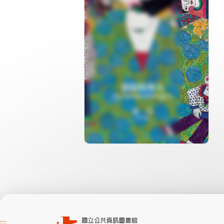
分級: 普遍級
片長: 27 min
發音: 華語
發行: 2022-12
導演: 監製：國立臺灣美術館 製
作：閣林文創股份有限公司
:::