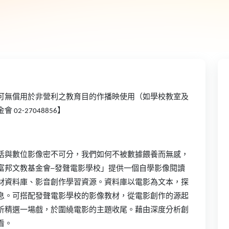
可無償用於非營利之教育目的作播映使用（如學校教室及
金會
02-27048856
】
活與數位影像密不可分，我們如何不被數據餵養而無感，
富邦文教基金會─發聲電影學校」提供一個自學影像閱讀
材資料庫、影音創作學習資源。資料庫以電影為文本，探
息。可搭配發聲電影學校的影像教材，從電影創作的源起
析精選一場戲，於圍繞電影的主題收尾。藉由深度分析創
看。