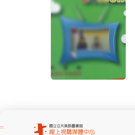
《Occupations》
分級: 普遍級
片長: 28 min
發音: 華語
發行: 2017-03
導演: 國家教育研究院
:::