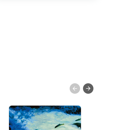
急流勇者─林惺嶽