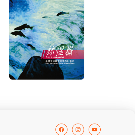
分級: 普遍級
分
片長: 25 min
片長
發音: 華語
發
發行: 2017-11
發行
導演: 監製：國立臺灣美術館 製
導
作：中華電視公司