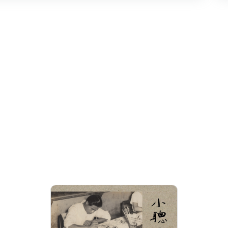
小聰明阿欽─劉興欽