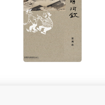
分級: 普遍級
片長: 23 min
發音: 華語
發行: 2020-12
導演: 監製：國立臺灣美術館 製
作：風景映畫創作社