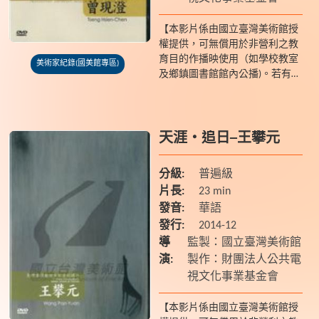
【本影片係由國立臺灣美術館授
權提供，可無償用於非營利之教
育目的作播映使用（如學校教室
美術家紀錄(國美館專區)
及鄉鎮圖書館館內公播)。若有額
外放映之需求請聯繫國美館 04-
2372-3552】 曾現澄(1928-)出生於
桃園...
天涯‧追日─王攀元
分級:
普遍級
片長:
23 min
發音:
華語
發行:
2014-12
導
監製：國立臺灣美術館
演:
製作：財團法人公共電
視文化事業基金會
【本影片係由國立臺灣美術館授