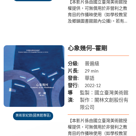
【本影片係由國立臺灣美術館授
權提供，可無償用於非營利之教
育目的作播映使用（如學校教室
及鄉鎮圖書館館內公播)。若有額
外放映之需求請聯繫國美館 04-
2372-3552】 1895年出生在臺北
的黃土水，...
心象幾何─霍剛
分級:
普遍級
片長:
29 min
發音:
華語
發行:
2022-12
導
監製：國立臺灣美術館
演:
製作：閣林文創股份有
限公司
美術家紀錄(國美館專區)
【本影片係由國立臺灣美術館授
權提供，可無償用於非營利之教
育目的作播映使用（如學校教室