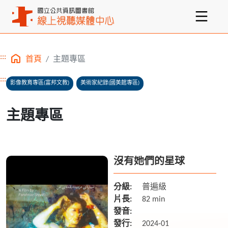
:::
首頁
主題專區
主要內容區塊
:::
影像教育專區(富邦文教)
美術家紀錄(國美館專區)
主題專區
沒有她們的星球
分級:
普遍級
片長:
82 min
發音:
發行:
2024-01