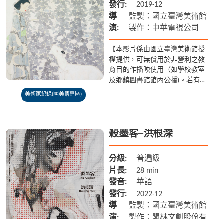
發行:
2019-12
導
監製：國立臺灣美術館
演:
製作：中華電視公司
【本影片係由國立臺灣美術館授
權提供，可無償用於非營利之教
育目的作播映使用（如學校教室
及鄉鎮圖書館館內公播)。若有額
外放映之需求請聯繫國美館 04-
美術家紀錄(國美館專區)
2372-3552】 林之助生於臺中大
雅，17歲考入...
殺墨客─洪根深
分級:
普遍級
片長:
28 min
發音:
華語
發行:
2022-12
導
監製：國立臺灣美術館
演:
製作：閣林文創股份有