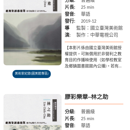
分級:
普遍級
片長:
25 min
發音:
華語
發行:
2019-12
導
監製：國立臺灣美術館
演:
製作：中華電視公司
【本影片係由國立臺灣美術館授
權提供，可無償用於非營利之教
育目的作播映使用（如學校教室
及鄉鎮圖書館館內公播)。若有額
外放映之需求請聯繫國美館 04-
美術家紀錄(國美館專區)
2372-3552】 席德進生於中國四
川，5歲，入私...
膠彩樂章─林之助
分級:
普遍級
片長:
25 min
發音:
華語