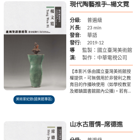
現代陶藝推手─楊文霓
分級:
普遍級
片長:
23 min
發音:
華語
發行:
2019-12
導
監製：國立臺灣美術館
演:
製作：中華電視公司
【本影片係由國立臺灣美術館授
權提供，可無償用於非營利之教
育目的作播映使用（如學校教室
及鄉鎮圖書館館內公播)。若有額
外放映之需求請聯繫國美館 04-
美術家紀錄(國美館專區)
2372-3552】 楊文霓於1946年出
生，成長於...
山水古厝情─席德進