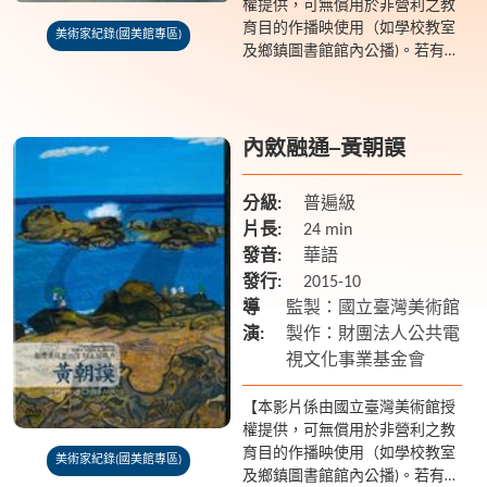
權提供，可無償用於非營利之教
育目的作播映使用（如學校教室
美術家紀錄(國美館專區)
及鄉鎮圖書館館內公播)。若有額
外放映之需求請聯繫國美館 04-
2372-3552】 看似單純的構圖，
蘊含著人生的深...
內斂融通─黃朝謨
分級:
普遍級
片長:
24 min
發音:
華語
發行:
2015-10
導
監製：國立臺灣美術館
演:
製作：財團法人公共電
視文化事業基金會
【本影片係由國立臺灣美術館授
權提供，可無償用於非營利之教
育目的作播映使用（如學校教室
美術家紀錄(國美館專區)
及鄉鎮圖書館館內公播)。若有額