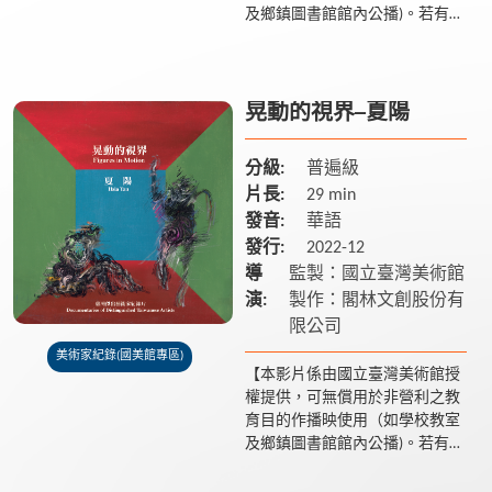
及鄉鎮圖書館館內公播)。若有額
外放映之需求請聯繫國美館 04-
2372-3552】 在臺灣戰後美術現
代化的歷程中，...
晃動的視界─夏陽
分級:
普遍級
片長:
29 min
發音:
華語
發行:
2022-12
導
監製：國立臺灣美術館
演:
製作：閣林文創股份有
限公司
美術家紀錄(國美館專區)
【本影片係由國立臺灣美術館授
權提供，可無償用於非營利之教
育目的作播映使用（如學校教室
及鄉鎮圖書館館內公播)。若有額
外放映之需求請聯繫國美館 04-
2372-3552】 夏陽（1932-），本