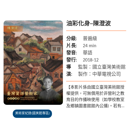
外放映之需求請聯繫國美館 04-
2372-3552】 黃朝謨(1939-)擅長繪
畫、...
油彩化身─陳澄波
分級:
普遍級
片長:
24 min
發音:
華語
發行:
2018-12
導
監製：國立臺灣美術館
演:
製作：中華電視公司
【本影片係由國立臺灣美術館授
權提供，可無償用於非營利之教
育目的作播映使用（如學校教室
及鄉鎮圖書館館內公播)。若有額
外放映之需求請聯繫國美館 04-
美術家紀錄(國美館專區)
2372-3552】 陳澄波（1895-
1947），...