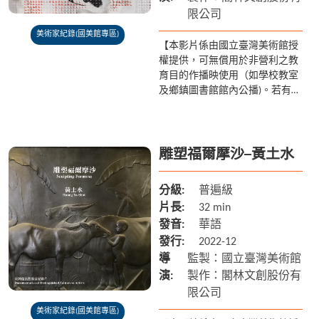
限公司
美術家紀錄(國美館專區)
【本影片係由國立臺灣美術館授
權提供，可無償用於非營利之教
育目的作播映使用（如學校教室
及鄉鎮圖書館館內公播)。若有額
外放映之需求請聯繫國美館 04-
2372-3552】 現代書畫大家洪根
深素來以「全方...
雕塑福爾摩沙─黃土水
分級:
普遍級
片長:
32 min
發音:
華語
發行:
2022-12
導
監製：國立臺灣美術館
演:
製作：閣林文創股份有
限公司
美術家紀錄(國美館專區)