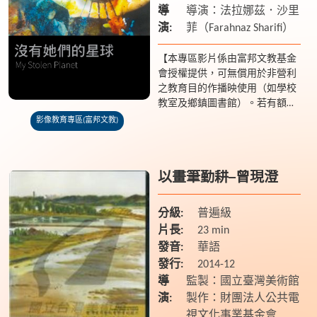
導
導演：法拉娜茲．沙里
演:
菲（Farahnaz Sharifi）
【本專區影片係由富邦文教基金
會授權提供，可無償用於非營利
之教育目的作播映使用（如學校
教室及鄉鎮圖書館）。若有額外
放映之需求請聯繫基金會 02-
影像教育專區(富邦文教)
27048856】 【劇情簡介】 1979
年，...
以畫筆勤耕─曾現澄
分級:
普遍級
片長:
23 min
發音:
華語
發行:
2014-12
導
監製：國立臺灣美術館
演:
製作：財團法人公共電
視文化事業基金會