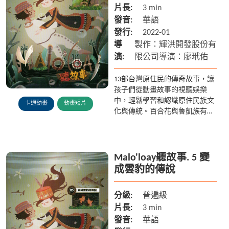
片長:
3 min
發音:
華語
發行:
2022-01
導
製作：輝洪開發股份有
演:
限公司導演：廖玳佑
13部台灣原住民的傳奇故事，讓
孩子們從動畫故事的視聽娛樂
中，輕鬆學習和認識原住民族文
卡通動畫
動畫短片
化與傳統。百合花與魯凱族有著
什麼樣的傳說? 多納部落的黑米
又是從何而來? 在排灣族傳說中
雲豹為什麼被認為是人類呢? ...
Malo'loay聽故事. 5 變
成雲豹的傳說
分級:
普遍級
片長:
3 min
發音:
華語