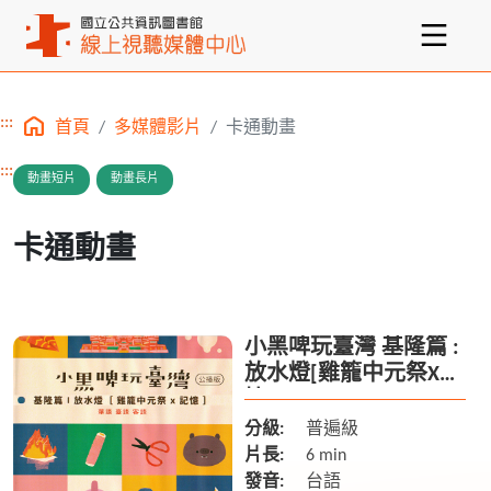
:::
首頁
多媒體影片
卡通動畫
主要內容區塊
:::
動畫短片
動畫長片
卡通動畫
小黑啤玩臺灣 基隆篇 :
放水燈[雞籠中元祭X記
憶]
分級:
普遍級
片長:
6 min
發音:
台語