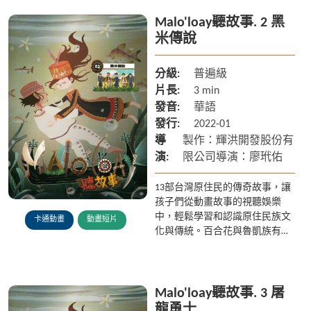
雲豹為什麼被認為是人類呢? ...
Malo'loay聽故事. 2 黑
米傳說
分級:
普遍級
片長:
3 min
發音:
華語
發行:
2022-01
導
製作：輝洪開發股份有
演:
限公司導演：廖玳佑
13部台灣原住民的傳奇故事，讓
孩子們從動畫故事的視聽娛樂
中，輕鬆學習和認識原住民族文
卡通動畫
動畫短片
化與傳統。百合花與魯凱族有著
什麼樣的傳說? 多納部落的黑米
又是從何而來? 在排灣族傳說中
雲豹為什麼被認為是人類呢? ...
Malo'loay聽故事. 3 屠
龍勇士