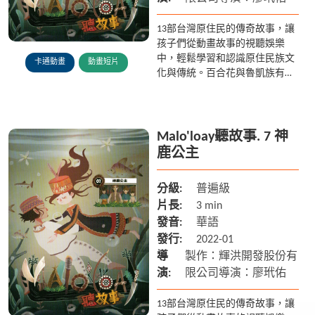
13部台灣原住民的傳奇故事，讓
孩子們從動畫故事的視聽娛樂
中，輕鬆學習和認識原住民族文
卡通動畫
動畫短片
化與傳統。百合花與魯凱族有著
什麼樣的傳說? 多納部落的黑米
又是從何而來? 在排灣族傳說中
雲豹為什麼被認為是人類呢? ...
Malo'loay聽故事. 7 神
鹿公主
分級:
普遍級
片長:
3 min
發音:
華語
發行:
2022-01
導
製作：輝洪開發股份有
演:
限公司導演：廖玳佑
13部台灣原住民的傳奇故事，讓