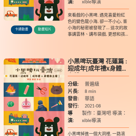
演:
xible導演
來看戲的小黑啤, 遇見喜愛粉紅
色的變色龍小海, 卻一不小心, 害
小海的秘密被發現了... 這次的故
卡通動畫
動畫短片
事講雲林、講布袋戲, 更想和孩
子一起認識多元特質, 在一篇故
事裡傳達文化和素養兩種價值。
小黑啤玩臺灣 花蓮篇 :
迎成年[成年禮X身體自
主權]
分級:
普遍級
片長:
8 min
發音:
華語
發行:
2021-08
導
製作：臺灣吧 導演：
演:
xible導演
小黑啤掉進一個大洞裡, 一路滾