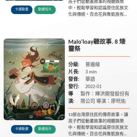
孩子們從動畫故事的視聽娛樂
中，輕鬆學習和認識原住民族文
卡通動畫
動畫短片
化與傳統。百合花與魯凱族有著
什麼樣的傳說? 多納部落的黑米
又是從何而來? 在排灣族傳說中
雲豹為什麼被認為是人類呢? ...
Malo'loay聽故事. 8 矮
靈祭
分級:
普遍級
片長:
3 min
發音:
華語
發行:
2022-01
導
製作：輝洪開發股份有
演:
限公司 導演：廖玳佑
13部台灣原住民的傳奇故事，讓
孩子們從動畫故事的視聽娛樂
中，輕鬆學習和認識原住民族文
卡通動畫
動畫短片
化與傳統。百合花與魯凱族有著