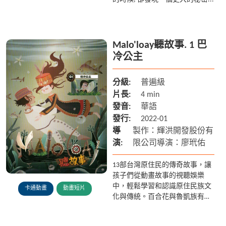
Malo'loay聽故事. 1 巴
冷公主
分級:
普遍級
片長:
4 min
發音:
華語
發行:
2022-01
導
製作：輝洪開發股份有
演:
限公司導演：廖玳佑
13部台灣原住民的傳奇故事，讓
孩子們從動畫故事的視聽娛樂
中，輕鬆學習和認識原住民族文
卡通動畫
動畫短片
化與傳統。百合花與魯凱族有著
什麼樣的傳說? 多納部落的黑米
又是從何而來? 在排灣族傳說中