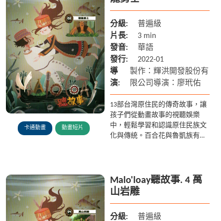
分級:
普遍級
片長:
3 min
發音:
華語
發行:
2022-01
導
製作：輝洪開發股份有
演:
限公司導演：廖玳佑
13部台灣原住民的傳奇故事，讓
孩子們從動畫故事的視聽娛樂
中，輕鬆學習和認識原住民族文
卡通動畫
動畫短片
化與傳統。百合花與魯凱族有著
什麼樣的傳說? 多納部落的黑米
又是從何而來? 在排灣族傳說中
雲豹為什麼被認為是人類呢? ...
Malo'loay聽故事. 4 萬
山岩雕
分級:
普遍級