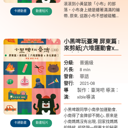
滾滾到小黃鼠狼「小布」的部
落。小布身上總是纏著滿滿的繃
卡通動畫
動畫短片
帶, 原來, 這跟小布不想被碰觸身
體有關...
小黑啤玩臺灣 屏東篇 :
來剪紙[六堆運動會X多
元家庭]
分級:
普遍級
片長:
8 min
發音:
華語
發行:
2021-08
導
製作：臺灣吧 導演：
演:
xible導演
小黑啤跟同學小南參加運動會,
小南得了金牌卻不開心, 原來是
小南媽媽沒有出現, 回家找媽媽
卡通動畫
動畫短片
的時候, 卻發現一個更大的秘密...