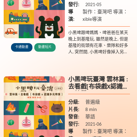
發行:
2021-05
導
製作：臺灣吧 導演：
演:
xible導演
小黑啤跟啤媽媽、啤爸爸在某天
晚上到基隆玩, 雖然是晚上, 但是
基隆的街頭有花車、樂隊和好多
卡通動畫
動畫短片
人, 突然間, 小黑啤好像掉入另外
一個世界裡面, 然後遇到... 一隻
在找東西的小雞?
小黑啤玩臺灣 雲林篇 :
去看戲[布袋戲X認識多
元特質]
分級:
普遍級
片長:
8 min
發音:
華語
發行:
2021-06
導
製作：臺灣吧 導演：