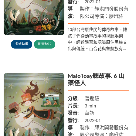
發行:
2022-01
導
製作：輝洪開發股份有
演:
限公司導演：廖玳佑
13部台灣原住民的傳奇故事，讓
孩子們從動畫故事的視聽娛樂
中，輕鬆學習和認識原住民族文
卡通動畫
動畫短片
化與傳統。百合花與魯凱族有著
什麼樣的傳說? 多納部落的黑米
又是從何而來? 在排灣族傳說中
雲豹為什麼被認為是人類呢? ...
Malo'loay聽故事. 6 山
藥怪人
分級:
普遍級
片長:
3 min
發音:
華語
發行:
2022-01
導
製作：輝洪開發股份有
演:
限公司導演：廖玳佑