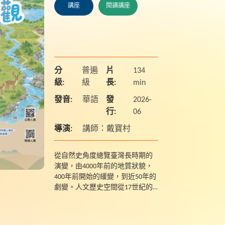
講座
閱讀講座
分
普遍
片
134
級:
級
長:
min
發音:
華語
發
2026-
行:
06
導演:
講師：戴寶村
從自然史角度總覽臺灣長時期的
演變，由4000年前的地質狀貌，
400年前開始的緩變，到近50年的
劇變。人文歷史空間從17世紀的
西部平原到18世紀的東北部宜
蘭，而至19世紀的花東後山，含
括自然植被與城鄉...