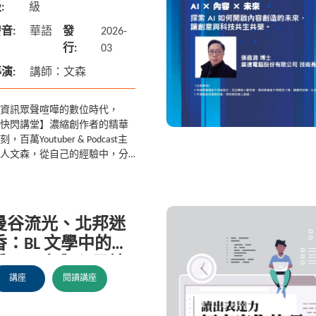
:
級
音:
華語
發
2026-
行:
03
演:
講師：文森
資訊眾聲喧嘩的數位時代，
快閃講堂】濃縮創作者的精華
刻，百萬Youtuber & Podcast主
人文森，從自己的經驗中，分
如何抓住創作的靈感時刻。 ※
場講堂直播時間僅10分種，其
未經授權...
曼谷流光、北邦迷
香：BL 文學中的
愛、死亡與心靈纏
講座
閱讀講座
繞