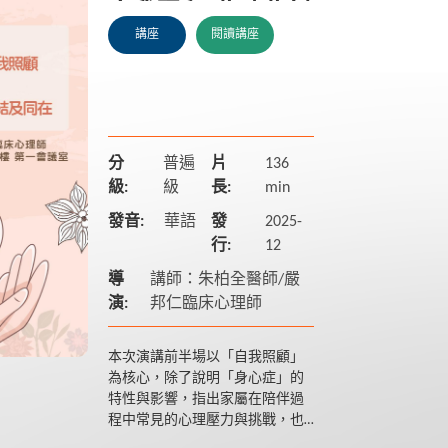
自我照顧/此時此刻
講座
閱讀講座
的力量：與當下的
自己連結及同在
分
普遍
片
136
級:
級
長:
min
發音:
華語
發
2025-
行:
12
導
講師：朱柏全醫師/嚴
演:
邦仁臨床心理師
本次演講前半場以「自我照顧」
為核心，除了說明「身心症」的
特性與影響，指出家屬在陪伴過
程中常見的心理壓力與挑戰，也
將進一步帶領家屬學習如何在陪