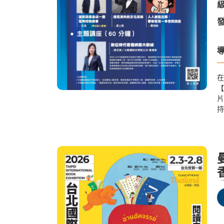
級
發
導
在
【
片
持
享
本
餘