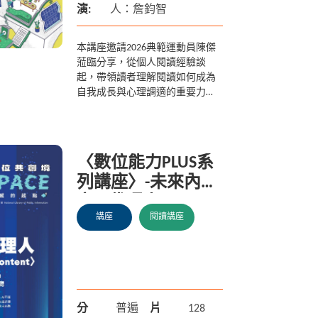
演:
人：詹鈞智
本講座邀請2026典範運動員陳傑
蒞臨分享，從個人閱讀經驗談
起，帶領讀者理解閱讀如何成為
自我成長與心理調適的重要力
量。講者將回顧職涯中的經典賽
事與關鍵時刻，細膩述說一路走
來的奮鬥歷程與心境轉折，並分
享運...
〈數位能力PLUS系
列講座〉-未來內容
之AI代理人
講座
閱讀講座
分
普遍
片
128