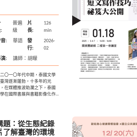
分
普遍
片
126
:
級
長:
min
音:
華語
發
2026-
行:
02
演:
講師：胡矇
二〇一〇年代中期，泰國文學
臺灣逐漸蓬勃，十多年的光
，在媒體推波助瀾之下，泰國
學在國際書展與書籍影像化作
中大放異彩，成為繼泰國飲
、觀光、經貿等領域的新興軟
力。其中，隨著BL(Boys’ L...
講題：從生態紀錄
片了解臺灣的環境