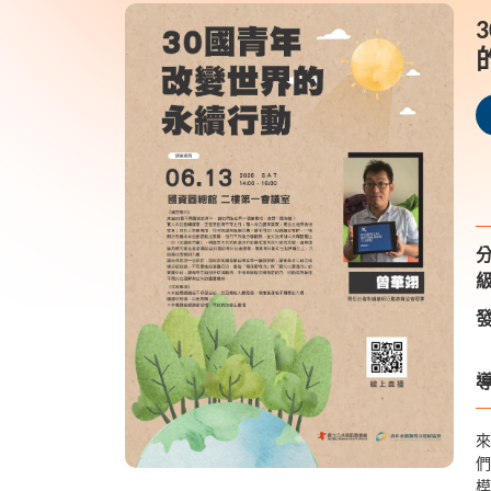
能
級
發
導
來
們
模