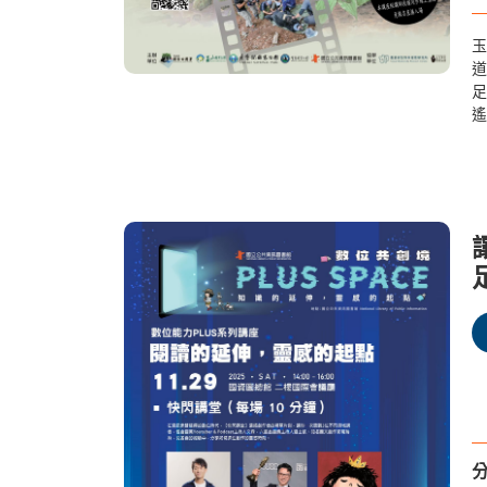
玉
道
足
遙
月
地
動
陸.