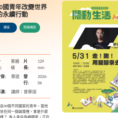
。本...
30國青年改變世界
的永續行動
講座
閱讀講座
分
普遍
片
129
:
級
長:
min
音:
華語
發
2026-
行:
06
演:
講師：曾華翊
自30個不同國家的青年，當他
坐在同一個論壇裡，會是什麼
樣？ 有人來自島嶼國家，正在