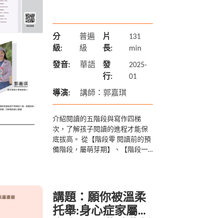
分
普遍
片
131
級:
級
長:
min
發音:
華語
發
2025-
行:
01
導演:
講師：郭嘉琪
介紹閱讀的五階段與寫作四梯
次，了解孩子閱讀的進程才能保
底拔高。 從【階段零 閱讀前的預
備階段，屬萌芽期】、【階段一
依據已產生的組字知識來認
讀】、【階段二 順暢的閱讀，但
還不能吸取新知】、【階段三 ...
講題：願你被溫柔
托舉:身心症家屬的