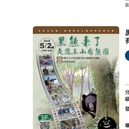
面
國
有
危
級
發
導