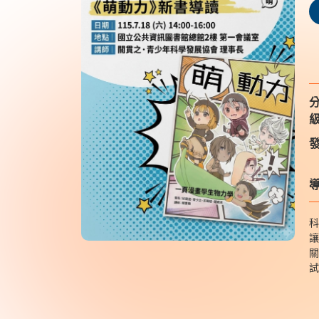
級
發
導
科
讓
關
試
人
學
代