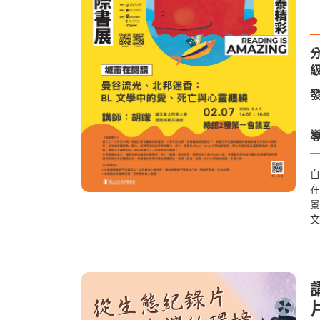
級
發
導
自
在
景
文
品
食
實