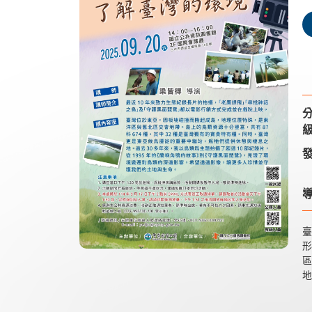
級
發
導
臺
形
區
地
台
位