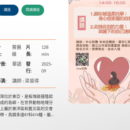
講座
閱讀講座
分
普遍
片
128
:
級
長:
min
音:
華語
發
2025-
行:
09
演:
講師 : 梁皆得
灣位於東亞，是板塊碰撞隆起
成的島嶼，在世界動物地理分
上屬於東洋區和舊北區的交會
帶，鳥類多達87科674種，屬於
灣特有種的就有32種鳥，加上
於東亞島弧的重要位置，提供