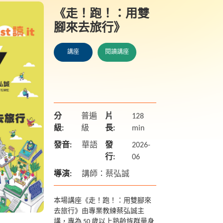
《走！跑！：用雙
腳來去旅行》
講座
閱讀講座
分
普遍
片
128
級:
級
長:
min
發音:
華語
發
2026-
行:
06
導演:
講師：蔡弘誠
本場講座《走！跑！：用雙腳來
去旅行》由專業教練蔡弘誠主
講，專為 50 歲以上熟齡族群量身