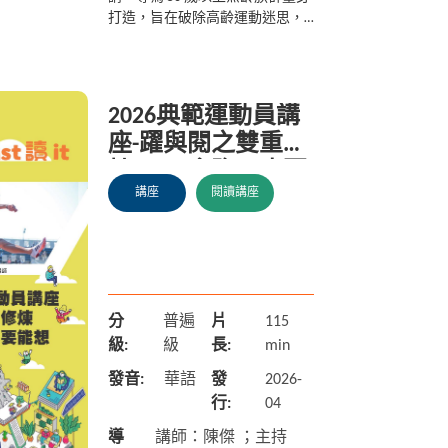
打造，旨在破除高齡運動迷思，
實踐「活躍老化」的夢想 。內容
結合最新科學實證，說明規律跑
步能強化骨質密度、延緩認知...
2026典範運動員講
座-躍與閱之雙重修
煉-不只會跑，也要
講座
閱讀講座
能想
分
普遍
片
115
級:
級
長:
min
發音:
華語
發
2026-
行:
04
導
講師：陳傑 ；主持