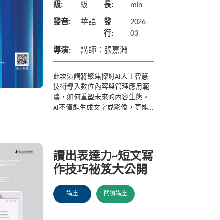
級:
級
長:
min
發音:
華語
發
2026-
行:
03
導演:
講師：張嘉淵
此次演講將聚焦探討AI人工智慧
技術導入數位內容與管理應用範
疇，如何重塑未來的內容生態。
AI不僅能生成文字或影像，更能
自主完成創作、分發與優化等流
程，帶來高效率及個人化的體
驗，進而逐步擴大形成內容產業
的...
讀出表達力~短文寫
作技巧祕笈大公開
講座
閱讀講座