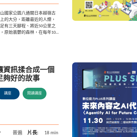
山國家公園八通關日本越嶺古
上的大分，距離最近的人煙，
足有三天腳程、將近50公里之
，原始蓊鬱的森林，在每年10
過後，滿山秋實成熟，臺灣陸
最大、數量卻極少的原產哺乳
物臺灣黑熊，也從其他山區
..
讓資訊揉合成一個
足夠好的故事
講座
閱讀講座
分
普遍
片長:
18 min