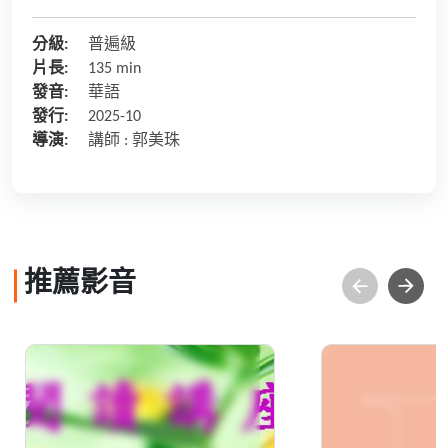
分級:
普遍級
片長:
135 min
發音:
華語
發行:
2025-10
導演:
講師 : 郭美珠
推薦影音
台灣常見藥用植物－青
寂靜光影—
草藥與保健養生
園的園林