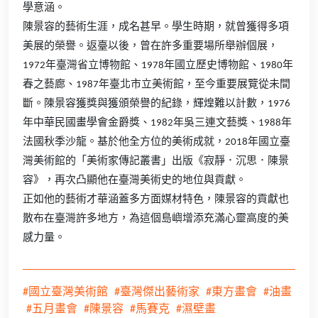
學意涵。
陳景容的藝術生涯，成名甚早。學生時期，就曾獲得多項
美展的榮譽。返臺以後，曾在許多重要場所舉辦個展，
1972年臺灣省立博物館、1978年國立歷史博物館、1980年
春之藝廊、1987年臺北市立美術館，至今重要展覽從未間
斷。陳景容獲獎與獲頒榮譽的紀錄，輝煌難以計數，1976
年中華民國畫學會金爵獎、1982年吳三連文藝獎、1988年
法國秋季沙龍。基於他全方位的美術成就，2018年國立臺
灣美術館的「美術家傳記叢書」出版《寂靜．沉思．陳景
容》，再次凸顯他在臺灣美術史的地位與貢獻。
正如他的藝術才華涵蓋多方面媒材特色，陳景容的貢獻也
散布在臺灣許多地方，為這個島嶼增添充滿心靈高度的美
感力量。
#國立臺灣美術館
#臺灣傑出藝術家
#東方畫會
#油畫
#五月畫會
#陳景容
#馬賽克
#濕壁畫