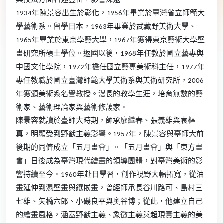
與技法方面著述豐富，影響深遠。
1934年陳景容出生於彰化，1956年畢業於臺灣省立師範大
學藝術系。留學日本，1963年畢業於武藏野美術大學、
1965年畢業於東京學藝大學，1967年獲得東京藝術大學壁
畫研究所碩士學位。返國以後，1968年任教於國立藝專與
中國文化學院，1972年擔任國立藝專美術科主任，1977年
專任教職於國立臺灣師範大學美術系與美術研究所，2006
年獲頒美術系名譽教授。漫長的教學生涯，培育無數的藝
術家、藝術理論家與藝術修護家。
陳景容就讀於臺師大時期，師承廖繼春、張義雄與袁樞
真，明顯受到野獸主義影響。1957年，陳景容與臺師大前
後期的同儕成立「五月畫會」。「五月畫會」與「東方畫
會」日後成為臺灣現代繪畫的領導團體，對臺灣美術的影
響持續至今。1960年赴日學習，創作視野大幅拓寬，從油
畫延伸到濕壁畫與鑲嵌畫，曾經師承長谷川路可、島村三
七雄、矢橋六郎、小磯良平與奧谷博；從此，他建立自己
的繪畫風格，涵蓋野獸主義、象徵主義與超現實主義的美