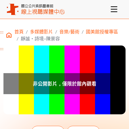
:::
首頁
多媒體影片
音樂/藝術
國美館授權專區
主要內容區塊
靜謐‧詩境─陳景容
:::