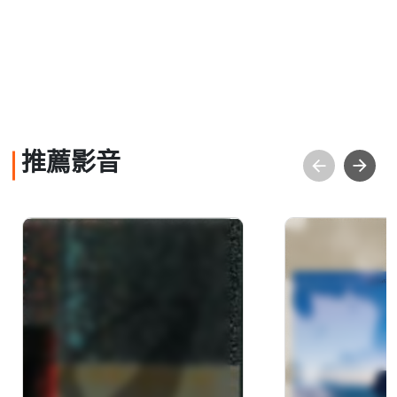
推薦影音
本位‧李錫奇
種樹的人─