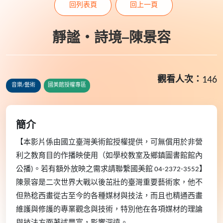
回列表頁
回上一頁
靜謐‧詩境─陳景容
觀看人次：
146
音樂/藝術
國美館授權專區
簡介
【本影片係由國立臺灣美術館授權提供，可無償用於非營
利之教育目的作播映使用（如學校教室及鄉鎮圖書館館內
公播)。若有額外放映之需求請聯繫國美館 04-2372-3552】
陳景容是二次世界大戰以後茁壯的臺灣重要藝術家，他不
但熟稔西畫從古至今的各種媒材與技法，而且也精通西畫
維護與修護的專業觀念與技術，特別他在各項媒材的理論