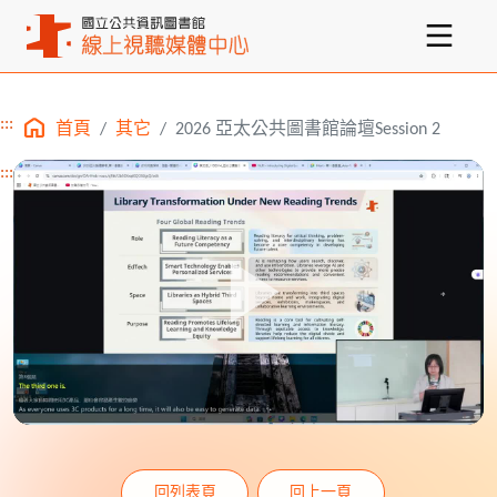
:::
首頁
其它
2026 亞太公共圖書館論壇Session 2
主要內容區塊
:::
回列表頁
回上一頁