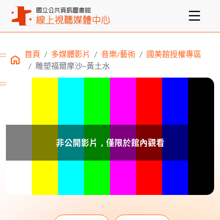
:::
首頁
多媒體影片
音樂/藝術
國美館授權專區
主要內容區塊
雕塑福爾摩沙─黃土水
:::