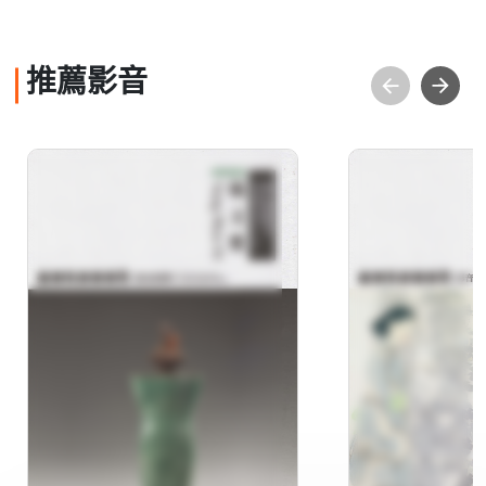
推薦影音
現代陶藝推手─楊文霓
膠彩樂章─