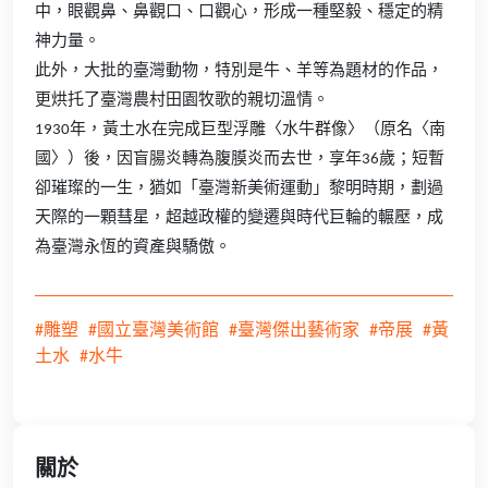
中，眼觀鼻、鼻觀口、口觀心，形成一種堅毅、穩定的精
神力量。
此外，大批的臺灣動物，特別是牛、羊等為題材的作品，
更烘托了臺灣農村田園牧歌的親切溫情。
1930年，黃土水在完成巨型浮雕〈水牛群像〉（原名〈南
國〉）後，因盲腸炎轉為腹膜炎而去世，享年36歲；短暫
卻璀璨的一生，猶如「臺灣新美術運動」黎明時期，劃過
天際的一顆彗星，超越政權的變遷與時代巨輪的輾壓，成
為臺灣永恆的資產與驕傲。
#雕塑
#國立臺灣美術館
#臺灣傑出藝術家
#帝展
#黃
土水
#水牛
關於