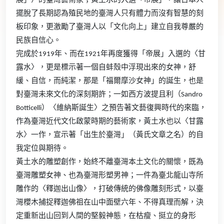
展」）的臺灣藝術家；黃土水的入選「帝展」，讓日本人
擺脫了長期認為殖民地的臺灣人只有體力而沒有智慧的刻
板印象，更激勵了臺灣人以「文化向上」建立自我尊嚴的
民族自信心。
完成於1919年、而在1921年再度獲得「帝展」入選的〈甘
露水〉，更是標示著一個自蚌殼中浮現出來的女神，舒
緩、自信，而純潔，那是「福爾摩沙女神」的誕生，也是
對臺灣未來文化的深刻期許；一如西方波提且利（Sandro
Botticelli）〈維納斯誕生〉之預告著文藝復興時代的來臨，
作為臺灣近代文化啟蒙時期的藝術家，黃土水也以〈甘露
水〉一作，宣示著「出生於臺灣」（黃氏文章之名）的自
我定位與期待。
黃土水的雕塑創作，始終不離臺灣本土文化的關懷，既為
臺灣雕塑女神、也為臺灣形塑男神；一件為臺北龍山寺所
雕作的〈釋迦出山像〉，打破傳統的佛像雕刻形式，以臺
灣櫻木捕捉釋迦佛祖在山中面壁六年、不得真理而解，決
定重新出山回到人間的堅毅神態，在枯瘦、挺立的身形