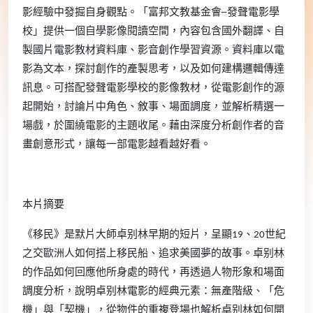
影經驗中發掘自身觀點。「富邦文教基金會─發聲電影學
校」提供一個自學影像閱讀空間，內容包含國外翻譯、自
製國片電影教材資料庫、影音創作學習資源。資料庫以電
影為文本，探討創作的產製思考，以及如何建構邏輯傳達
訊息。可搭配發聲電影學校的影像教材，從電影創作的源
起開始，討論片中角色、敘事、場面調度，並解析精選一
場戲，於圍繞電影的主題收尾。藉由深度分析創作者的音
畫創意形式，讓每一部電影越看越好看。
本片摘要
《移民》是默片大師卓别林早期的短片，呈顯19、20世紀
之交歐洲人如何搭上移民船、追求美國夢的故事。卓别林
的作品如何回應他所身處的時代，再透過人物形象和場面
調度分析，說明卓别林電影的經典元素：無產階級、「危
機」與「契機」，從物件的重複登場也解析卓别林如何開