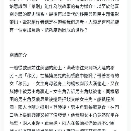
始意識到「景別」能作為說故事的有力媒介，以至於他喜
劇身體的歷史譜系。最後再以當代的移民與難民主題電影
帶出，電影創作者總是在帶領我們思考，人類是否可能擁
有一個更加互助、能夠度過困厄的世界？
劇情簡介
一艘從歐洲前往美國的船上，滿載嚮往來到新大陸的移
民。男「移民」在搖搖晃晃的船餐廳中認識了帶著寡母的
女「移民」。女主角母親身上的錢被彪形大漢偷走，又在
賭博中被男主角贏走。女主角告訴男主角錢被偷，同樣窮
困的男主角反覆思量後還是把錢交給女主角。船抵達美
國，兩人也隨之道別。登陸後，男主角到餐廳覓食，在門
口地上撿到錢卻又掉了沒發覺。他發現女主角竟然就坐在
隔壁，兩人重逢。雖重逢，兩人在餐廳裡仍遭遇不少困