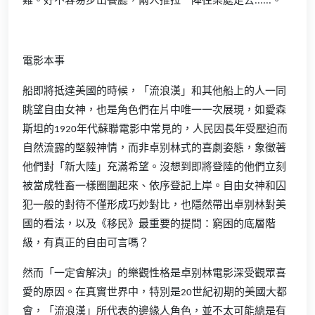
難。好不容易步出餐廳，兩人推拉一陣往某處走去......。
電影本事
船即將抵達美國的時候，「流浪漢」和其他船上的人一同
眺望自由女神，也是角色們在片中唯一一次展現，如愛森
斯坦的1920年代蘇聯電影中常見的，人民因長年受壓迫而
自然流露的堅毅神情，而非卓别林式的喜劇姿態，象徵著
他們對「新大陸」充滿希望。沒想到即將登陸的他們立刻
被當成牲畜一樣圈圍起來、依序登記上岸。自由女神和囚
犯一般的對待不僅形成巧妙對比，也隱然帶出卓别林對美
國的看法，以及《移民》最重要的提問：窮困的底層階
級，有真正的自由可言嗎？
然而「一定會解決」的樂觀性格是卓别林電影深受觀眾喜
愛的原因。在真實世界中，特別是20世紀初期的美國大都
會，「流浪漢」所代表的邊緣人角色，並不太可能總是有