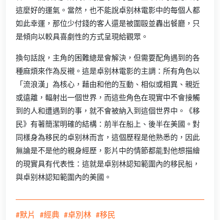
這麼好的運氣。當然，也不能說卓别林電影中的每個人都
如此幸運，那位少付錢的客人還是被圍毆並轟出餐廳，只
是傾向以較具喜劇性的方式呈現給觀眾。
換句話說，主角的困難總是會解決，但需要配角遇到的各
種麻煩來作為反襯。這是卓别林電影的主調：所有角色以
「流浪漢」為核心，藉由和他的互動、相似或相異、親近
或遠離，輻射出一個世界，而這些角色在現實中不會接觸
到的人和遭遇到的事，就不會被納入到這個世界中。《移
民》有著簡潔明確的結構：前半在船上、後半在美國。對
同樣身為移民的卓别林而言，這個歷程是他熟悉的，因此
無論是不是他的親身經歷，影片中的情節都能對他想描繪
的現實具有代表性：這就是卓别林認知範圍內的移民船，
與卓别林認知範圍內的美國。
#默片
#經典
#卓別林
#移民