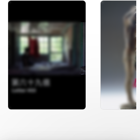
第六十九信
內斂寫實─