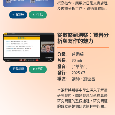
撰寫指令、應用於日常文書處理
及數據分析工作。 透過實務範例
與操作練習，幫助學員掌握 AI 工
研習訓練
114年度
具的應用技巧，提升工作效率與
決策能力，為職場帶...
從數據到洞察：資料分
析與寫作的魅力
分級:
普遍級
片長:
90 min
發音:
[ "華語" ]
研習訓練
114年度
發行:
2025-07
導演:
講師 : 劉恆昌
本課程將引導中學生深入了解從
研究發想、問題發現到形成具體
研究問題的整個過程。研究問題
的確立是整個研究過程中的關鍵
步驟，它不僅涉及對特定領域現