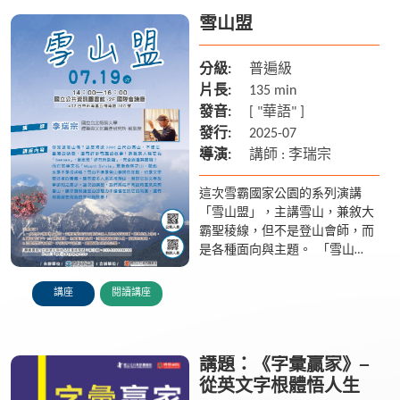
雪山盟
分級:
普遍級
片長:
135 min
發音:
[ "華語" ]
發行:
2025-07
導演:
講師 : 李瑞宗
這次雪霸國家公園的系列演講
「雪山盟」，主講雪山，兼敘大
霸聖稜線，但不是登山會師，而
是各種面向與主題。 「雪山
盟」也是電影片名，1952年殺
青，1953年臺灣上映。當年三位
講座
閱讀講座
大明星主演：葛雷哥萊‧畢...
講題：《字彙贏家》─
從英文字根體悟人生