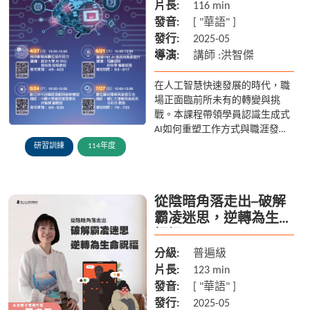
片長:
116 min
發音:
[ "華語" ]
發行:
2025-05
導演:
講師 :洪智傑
在人工智慧快速發展的時代，職
場正面臨前所未有的轉變與挑
戰。本課程帶領學員認識生成式
AI如何重塑工作方式與職涯發
展， 並透過講者橫跨學術與產業
研習訓練
114年度
的實務經驗，深入淺出地說明AI
在教育、商業與辦公場景中的實
際...
從陰暗角落走出─破解
霸凌迷思，逆轉為生命
祝福
分級:
普遍級
片長:
123 min
發音:
[ "華語" ]
發行:
2025-05