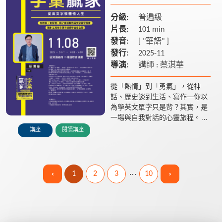
分級:
普遍級
片長:
101 min
發音:
[ "華語" ]
發行:
2025-11
導演:
講師 : 蔡淇華
從「熱情」到「勇氣」，從神
話、歷史談到生活、寫作──你以
為學英文單字只是背？其實，是
一場與自我對話的心靈旅程。
他，是讓無數學生愛上寫作的國
講座
閱讀講座
文老師，也是用語言撼動人心的
魔法師。這一次，蔡淇華老師...
1
2
3
10