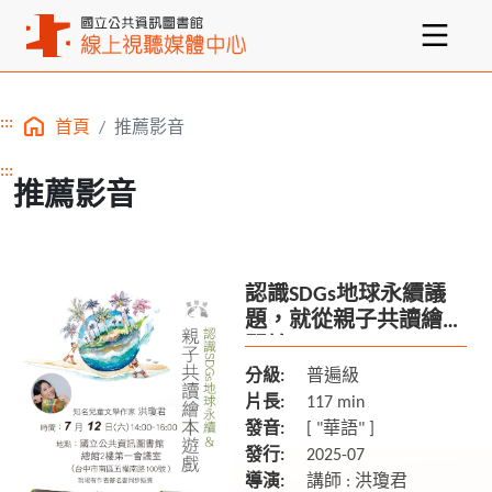
:::
首頁
推薦影音
主要內容區塊
:::
推薦影音
認識SDGs地球永續議
題，就從親子共讀繪本
開始
分級:
普遍級
片長:
117 min
發音:
[ "華語" ]
發行:
2025-07
導演:
講師 : 洪瓊君