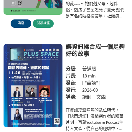
的愛……。 她們剋父母、剋伴
侶、剋孩子甚至剋死了夏天 她們
是有名的破格掃帚星，社頭痟查
某 她們知道所有事情-你願意和
講座
閱讀講座
不願意承認的所有事情，她們知
道，有人就要死了……。...
讓資訊揉合成一個足夠
好的故事
分級:
普遍級
片長:
18 min
發音:
[ "華語" ]
發行:
2026-03
導演:
講師：文森
在資訊眾聲喧嘩的數位時代，
【快閃講堂】濃縮創作者的精華
片刻，百萬Youtuber & Podcast主
持人文森，從自己的經驗中，分