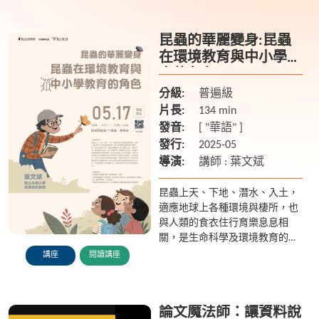
象的探索，還需要從日常觀察或
現有文獻中發掘尚未解決的問
題。
昆蟲的華麗變身:昆蟲
在環境教育與中小學教
育的角色
分級:
普遍級
片長:
134 min
發音:
[ "華語" ]
發行:
2025-05
導演:
講師 : 葉文斌
昆蟲上天、下地、潛水、入土，
適應地球上各種環境與棲所，也
與人類的食衣住行育樂息息相
關，是生命科學及環境教育的適
當材料。本此講座將介紹『昆蟲
講座
閱讀講座
的華麗變身: 演化適應之路』一
書的內容，含昆蟲基本構造、特
性及...
論文魔法師：讓資料說