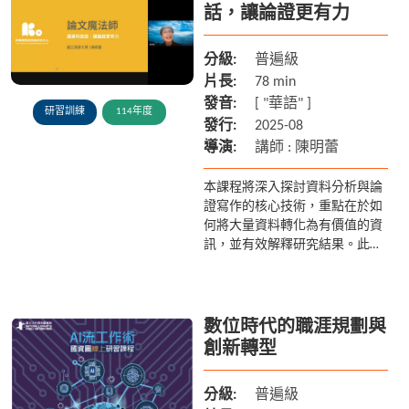
話，讓論證更有力
分級:
普遍級
片長:
78 min
發音:
[ "華語" ]
研習訓練
114年度
發行:
2025-08
導演:
講師 : 陳明蕾
本課程將深入探討資料分析與論
證寫作的核心技術，重點在於如
何將大量資料轉化為有價值的資
訊，並有效解釋研究結果。此
外，課程將介紹如何對收集的原
始資料進行結構化處理，並從中
挖掘深層次的意涵，幫助中學生
理解如...
數位時代的職涯規劃與
創新轉型
分級:
普遍級