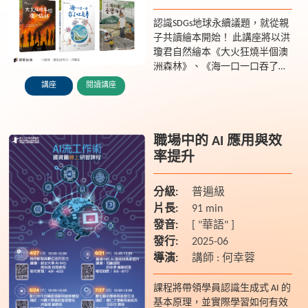
認識SDGs地球永續議題，就從親
子共讀繪本開始！ 此講座將以洪
瓊君自然繪本《大火狂燒半個澳
洲森林》、《海一口一口吞了吐
瓦魯》、《又渴又淚的臺灣海
講座
閱讀講座
島》、《我在海邊靜獵》、《大
自然說》、《草地靜獵：尋找...
職場中的 AI 應用與效
率提升
分級:
普遍級
片長:
91 min
發音:
[ "華語" ]
發行:
2025-06
導演:
講師 : 何幸蓉
課程將帶領學員認識生成式 AI 的
基本原理，並實際學習如何有效