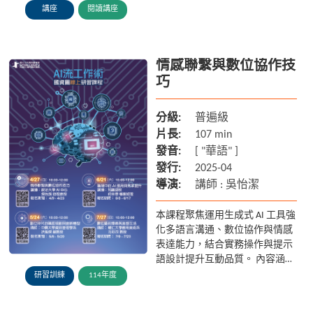
享如何抓住創作的靈感時刻。 ※
講座
閱讀講座
本場講堂直播時間僅10分種，其
餘未經授權...
情感聯繫與數位協作技
巧
分級:
普遍級
片長:
107 min
發音:
[ "華語" ]
發行:
2025-04
導演:
講師 : 吳怡潔
本課程聚焦運用生成式 AI 工具強
化多語言溝通、數位協作與情感
表達能力，結合實務操作與提示
語設計提升互動品質。 內容涵蓋
翻譯、會議轉錄、專案管理等應
研習訓練
114年度
用情境，適用於現代跨域與遠距
協作需求。