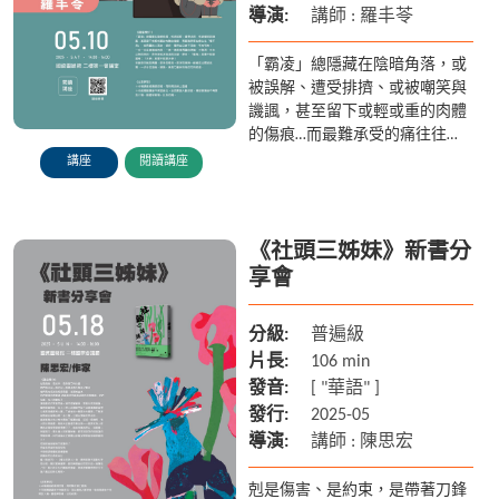
導演:
講師 : 羅丰苓
「霸凌」總隱藏在陰暗角落，或
被誤解、遭受排擠、或被嘲笑與
譏諷，甚至留下或輕或重的肉體
的傷痕…而最難承受的痛往往
「看不見」─被周圍的人否定，
講座
閱讀講座
貶抑，覺得自己微不足道、可有
可無！ 一步一步走進陰暗角落，
一...
《社頭三姊妹》新書分
享會
分級:
普遍級
片長:
106 min
發音:
[ "華語" ]
發行:
2025-05
導演:
講師 : 陳思宏
剋是傷害、是約束，是帶著刀鋒