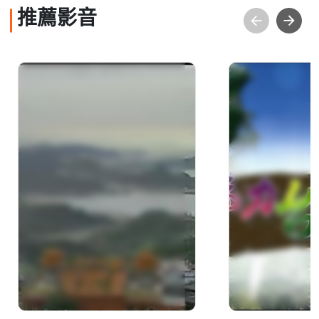
推薦影音
跟我遊台灣-14 北縣山
魅力台灣樂
城采風遊
踏浪、賞鯨
蘭樂活篇