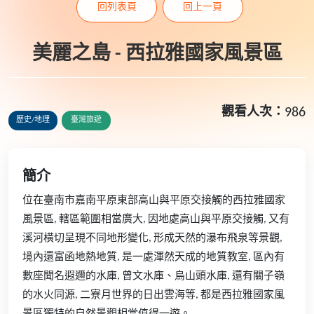
回列表頁
回上一頁
美麗之島 - 西拉雅國家風景區
觀看人次：
986
歷史/地理
臺灣旅遊
簡介
位在臺南市嘉南平原東部高山與平原交接觸的西拉雅國家
風景區, 轄區範圍相當廣大, 因地處高山與平原交接觸, 又有
溪河橫切呈現不同地形變化, 形成天然的瀑布飛泉等景觀,
境內還富函地熱地質, 是一處渾然天成的地質教室, 區內有
數座聞名遐邇的水庫, 曾文水庫、烏山頭水庫, 還有關子嶺
的水火同源, 二寮月世界的日出雲海等, 都是西拉雅國家風