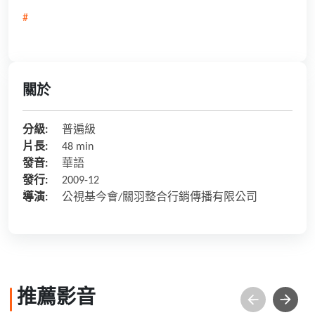
#
關於
分級:
普遍級
片長:
48 min
發音:
華語
發行:
2009-12
導演:
公視基今會/關羽整合行銷傳播有限公司
推薦影音