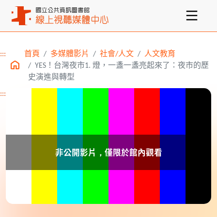
:::
首頁
多媒體影片
社會/人文
人文教育
主要內容區塊
YES！台灣夜市1. 燈，一盞一盞亮起來了：夜市的歷
史演進與轉型
:::