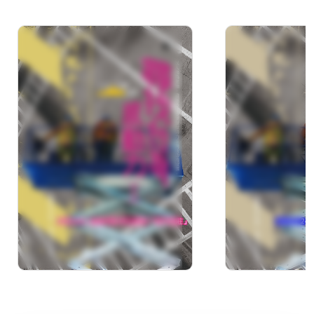
尋找台灣感動力 II：3-2.
尋找台灣感動力
金色中港 手工打造「地
花入甜點 
下錢莊」
夢