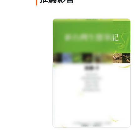
推薦影音
新台灣生態筆記-鳥類3
分級: 普遍級
片長: 43 min
發音: 華語
發行: 2005-12
導演: 陳輝勝、何德揚主持,臺灣電
視公司