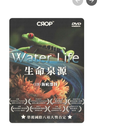
生命泉源(19)海底深谷
繽
分級: 普遍級
片長: 28 min
分
發音: 華語
片長
發行: 2019-03
發
導演: CROP TV 製作
發行
導