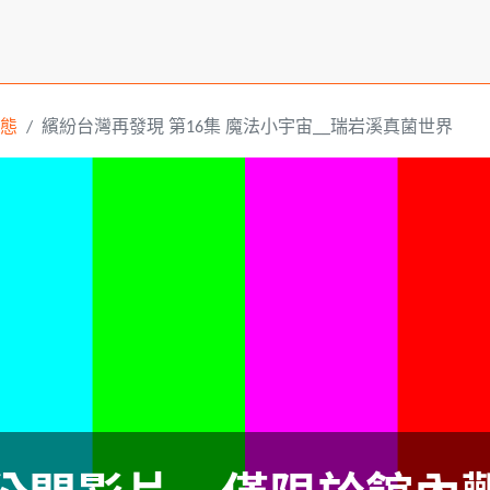
態
繽紛台灣再發現 第16集 魔法小宇宙__瑞岩溪真菌世界