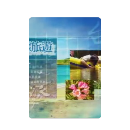
繽紛台灣再發現 第12集
來自冰河的驕客－阿里
山山椒魚
分級: 普遍級
片長: 25 min
發音: 華語
發行: 2006-12
導演: 大麥影像傳播工作室