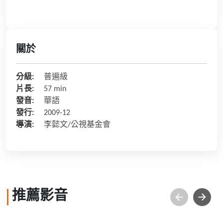
關於
分級:
普遍級
片長:
57 min
發音:
華語
發行:
2009-12
導演:
李懿文/公視基金會
推薦影音