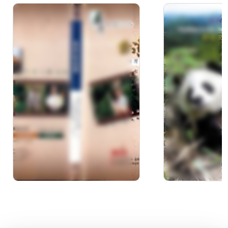
台灣生態全記錄(1)：七
野境求生－
股濕地(上)