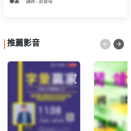
導演:
講師 : 梁皆得
推薦影音
講題：《字彙贏家》─
行腳中國─
從英文字根體悟人生
旅遊