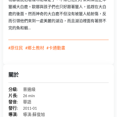
物都被統治者寇布給奪走了，不得已他們才來到深山之中
獵補大白鹿。歐娜與孩子們也只好跟著獵人，追趕在大白
鹿的後面。然而神奇的大白鹿不但沒有被獵人給射傷，反
而引領他們來到一處美麗的湖泊，而且湖泊裡面有著撈不
完的魚和蝦…
#原住民
#鄉土教材
#卡通動畫
關於
分級:
普遍級
片長:
26 min
發音:
華語
發行:
2011-01
導演:
導演:蘇俊旭