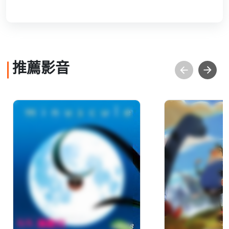
推薦影音
昆蟲LIFE秀【3D動畫】
觀測站少年 W
第5集 3.過動兒
BOY 3－0
險