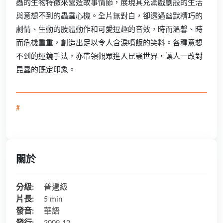
蟲的生物特徵來營造故事情節，展現其充滿戲劇般的生活
與意想不到的蟲蟲心機。全片無對白，卻透過幽默精巧的
劇情、生動的肢體動作和可愛逗趣的音效，時而溫馨、時
而危機重重，創造出足以令人含淚噴飯的笑料。各種意想
不到的運鏡手法，亦帶領觀眾進入昆蟲世界，讓人一改對
昆蟲的既定印象。
#
關於
分級:
普遍級
片長:
5 min
發音:
華語