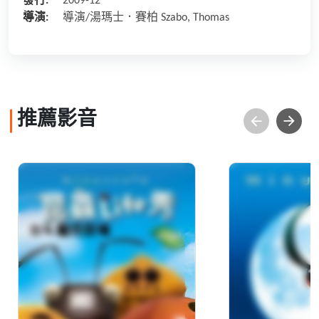
發行:
2009-12
導演:
導演/湯瑪士．賽柏 Szabo, Thomas
推薦影音
昆蟲LIFE秀【3D動畫】
昆蟲LIFE秀
第2集 4.霸克登場
第5集 11.