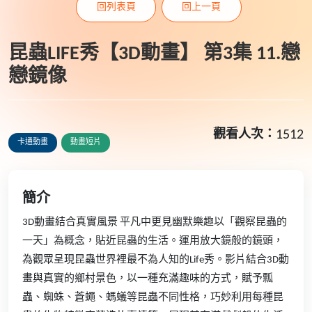
回列表頁
回上一頁
昆蟲LIFE秀【3D動畫】 第3集 11.戀
戀鏡像
觀看人次：
1512
卡通動畫
動畫短片
簡介
3D動畫結合真實風景 平凡中更見幽默樂趣以「觀察昆蟲的
一天」為概念，貼近昆蟲的生活。運用放大鏡般的鏡頭，
為觀眾呈現昆蟲世界裡最不為人知的Life秀。影片結合3D動
畫與真實的鄉村景色，以一種充滿趣味的方式，賦予瓢
蟲、蜘蛛、蒼蠅、螞蟻等昆蟲不同性格，巧妙利用每種昆