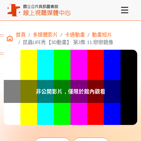
:::
首頁
多媒體影片
卡通動畫
動畫短片
主要內容區塊
昆蟲LIFE秀【3D動畫】 第3集 11.戀戀鏡像
:::