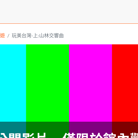
遊
玩美台灣-上:山林交響曲