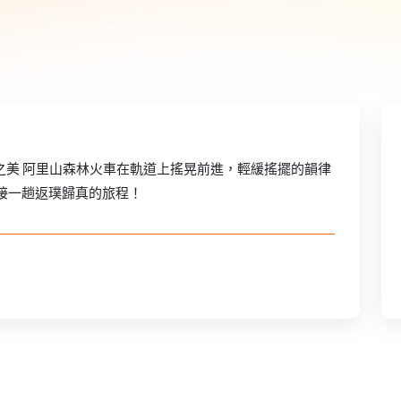
山之美 阿里山森林火車在軌道上搖晃前進，輕緩搖擺的韻律
接一趟返璞歸真的旅程！