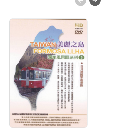
美麗之島 - 日月潭國家
雲
風景區
森
分級: 普遍級
分
片長: 28 min
片長
發音: 華語
發
發行: 2012-11
發行
導演: 休閒玩家旅遊網, 大地地理
導
旅遊雜誌社製作
竹