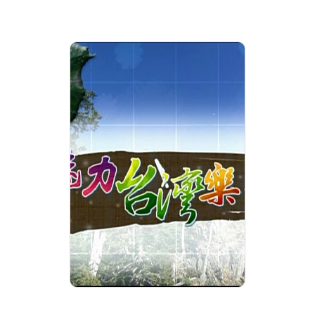
魅力台灣樂活誌 第8集
山林過客 中途驛站 野
生動物收容中心
分級: 普遍級
片長: 23 min
發音: 華語
發行: 2010-08
導演: 大麥影像傳播工作室