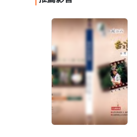
推薦影音
台灣古道全記錄(2)：中
之關古道
分級: 普遍級
片長: 46 min
發音: 華語
發行: 2007-03
導演: 三立電視