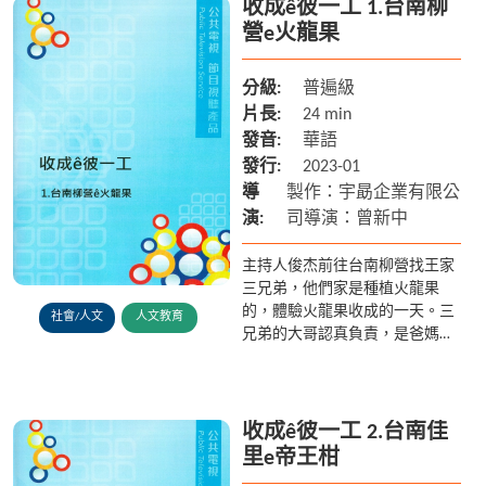
收成ê彼一工 1.台南柳
營e火龍果
分級:
普遍級
片長:
24 min
發音:
華語
發行:
2023-01
導
製作：宇勗企業有限公
演:
司導演：曾新中
主持人俊杰前往台南柳營找王家
三兄弟，他們家是種植火龍果
的，體驗火龍果收成的一天。三
社會/人文
人文教育
兄弟的大哥認真負責，是爸媽的
好幫手； 二哥亮凱就像小里長，
帶著俊杰認識厝邊親切的阿婆和
伯公；小弟閔仔活潑好動, 總是
讓...
收成ê彼一工 2.台南佳
里e帝王柑