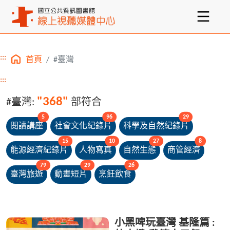
:::
首頁
#臺灣
主要內容區塊
:::
"368"
#臺灣:
部符合
unread messages
unread messages
unread message
5
96
29
閱讀講座
社會文化紀錄片
科學及自然紀錄片
unread messages
unread messages
unread messages
unread me
15
10
27
8
能源經濟紀錄片
人物寫真
自然生態
商管經濟
unread messages
unread messages
unread messages
79
29
26
臺灣旅遊
動畫短片
烹飪飲食
小黑啤玩臺灣 基隆篇 :