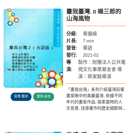
畫我臺灣. II 楊三郎的
山海風物
分級:
普遍級
片長:
7 min
發音:
華語
發行:
2021-02
導
製作：財團法人公共電
演:
視文化事業基金會 導
演：蔡家銘導演
「畫我台灣」系列介紹臺灣前輩
畫家眼中的美麗臺灣, 依據不同
音樂/藝術
藝術-綜合
年代的畫家作品, 探索當時的人
文背景, 找尋畫作的歷史細節與
古今變遷的故事, 讓現今的地貌
與歷史、文化做跨時空的對話。