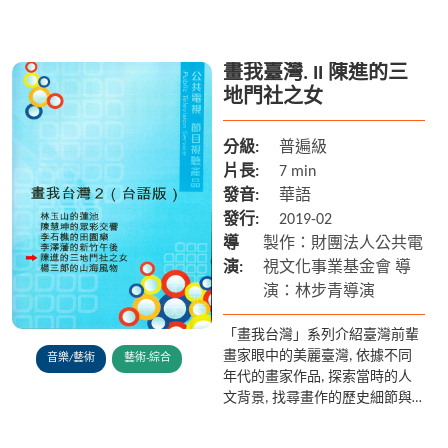
古今變遷的故事, 讓現今的地貌
與歷史、文化做跨時空的對話。
畫我臺灣. II 陳進的三
地門社之女
分級:
普遍級
片長:
7 min
發音:
華語
發行:
2019-02
導
製作：財團法人公共電
演:
視文化事業基金會 導
演：林步青導演
「畫我台灣」系列介紹臺灣前輩
畫家眼中的美麗臺灣, 依據不同
音樂/藝術
藝術-綜合
年代的畫家作品, 探索當時的人
文背景, 找尋畫作的歷史細節與
古今變遷的故事, 讓現今的地貌
與歷史、文化做跨時空的對話。