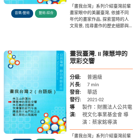
「畫我台灣」系列介紹臺灣前輩
畫家眼中的美麗臺灣, 依據不同
音樂/藝術
藝術-綜合
年代的畫家作品, 探索當時的人
文背景, 找尋畫作的歷史細節與
古今變遷的故事, 讓現今的地貌
與歷史、文化做跨時空的對話。
畫我臺灣. II 陳慧坤的
眾彩交響
分級:
普遍級
片長:
7 min
發音:
華語
發行:
2021-02
導
製作：財團法人公共電
演:
視文化事業基金會 導
演：蔡家銘導演
「畫我台灣」系列介紹臺灣前輩