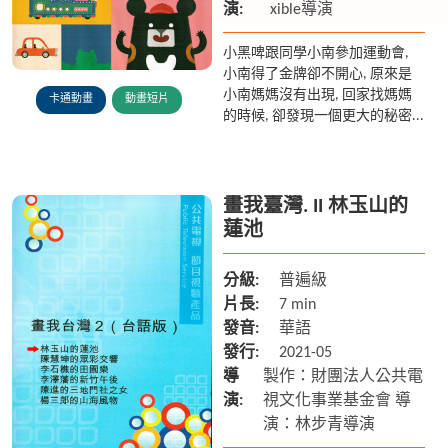
演:
xible導演
小黑啤跟同學小南參加運動會,
小南得了金牌卻不開心, 原來是
小南媽媽沒有出現, 回家找媽媽
卡通動畫
動畫短片
的時候, 卻發現一個更大的秘密...
畫我臺灣. II 林玉山的
蓮池
分級:
普遍級
片長:
7 min
發音:
華語
發行:
2021-05
導
製作：財團法人公共電
演:
視文化事業基金會 導
演：林步青導演