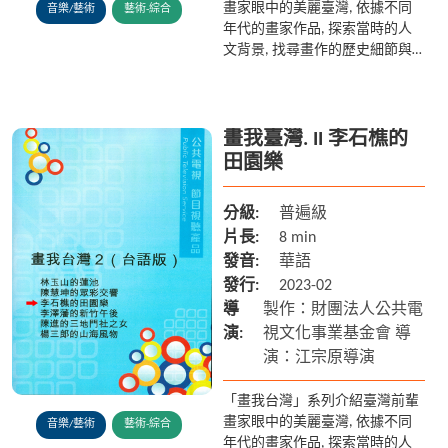
畫家眼中的美麗臺灣, 依據不同
音樂/藝術
藝術-綜合
年代的畫家作品, 探索當時的人
文背景, 找尋畫作的歷史細節與
古今變遷的故事, 讓現今的地貌
與歷史、文化做跨時空的對話。
畫我臺灣. II 李石樵的
田園樂
分級:
普遍級
片長:
8 min
發音:
華語
發行:
2023-02
導
製作：財團法人公共電
演:
視文化事業基金會 導
演：江宗原導演
「畫我台灣」系列介紹臺灣前輩
畫家眼中的美麗臺灣, 依據不同
音樂/藝術
藝術-綜合
年代的畫家作品, 探索當時的人