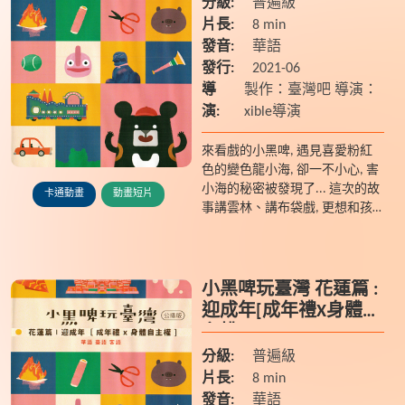
分級:
普遍級
片長:
8 min
發音:
華語
發行:
2021-06
導
製作：臺灣吧 導演：
演:
xible導演
來看戲的小黑啤, 遇見喜愛粉紅
色的變色龍小海, 卻一不小心, 害
小海的秘密被發現了... 這次的故
卡通動畫
動畫短片
事講雲林、講布袋戲, 更想和孩
子一起認識多元特質, 在一篇故
事裡傳達文化和素養兩種價值。
小黑啤玩臺灣 花蓮篇 :
迎成年[成年禮X身體自
主權]
分級:
普遍級
片長:
8 min
發音:
華語