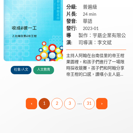
分級:
普遍級
片長:
24 min
發音:
華語
發行:
2023-01
導
製作：宇勗企業有限公
演:
司導演：李文斌
主持人阿翰在台南佳里的帝王柑
果園裡，和孩子們進行了一場限
時採收競賽。孩子們和阿翰分享
社會/人文
人文教育
帝王柑的口感，讚嘆小主人庭維
和可妮家的帝王柑種得好好吃!
阿翰還跟小主人一起去市場叫賣
帝王柑，因為太好吃了，大家都
來...
1
2
3
31