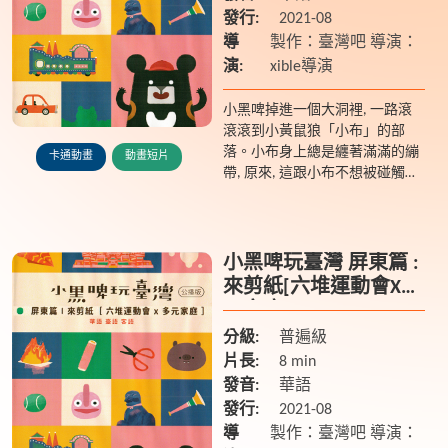
發行:
2021-08
導
製作：臺灣吧 導演：
演:
xible導演
小黑啤掉進一個大洞裡, 一路滾
滾滾到小黃鼠狼「小布」的部
落。小布身上總是纏著滿滿的繃
卡通動畫
動畫短片
帶, 原來, 這跟小布不想被碰觸身
體有關...
小黑啤玩臺灣 屏東篇 :
來剪紙[六堆運動會X多
元家庭]
分級:
普遍級
片長:
8 min
發音:
華語
發行:
2021-08
導
製作：臺灣吧 導演：