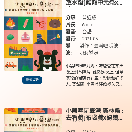
放水燈[雞籠中元祭X記
憶]
分級:
普遍級
片長:
6 min
發音:
台語
發行:
2021-05
導
製作：臺灣吧 導演：
演:
xible導演
小黑啤跟啤媽媽、啤爸爸在某天
晚上到基隆玩, 雖然是晚上, 但是
基隆的街頭有花車、樂隊和好多
臺灣台語
人, 突然間, 小黑啤好像掉入另外
一個世界裡面, 然後遇到... 一隻
在找東西的小雞?
小黑啤玩臺灣 雲林篇 :
去看戲[布袋戲X認識多
元特質]