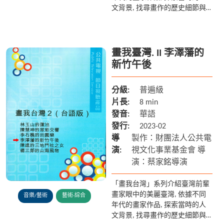
文背景, 找尋畫作的歷史細節與
古今變遷的故事, 讓現今的地貌
與歷史、文化做跨時空的對話。
畫我臺灣. II 李澤藩的
新竹午後
分級:
普遍級
片長:
8 min
發音:
華語
發行:
2023-02
導
製作：財團法人公共電
演:
視文化事業基金會 導
演：蔡家銘導演
「畫我台灣」系列介紹臺灣前輩
畫家眼中的美麗臺灣, 依據不同
音樂/藝術
藝術-綜合
年代的畫家作品, 探索當時的人
文背景, 找尋畫作的歷史細節與