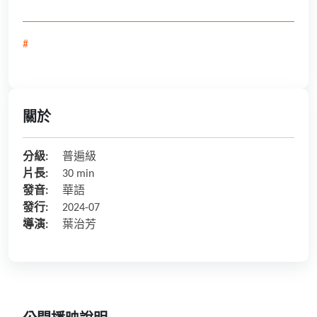
#
關於
分級:
普遍級
片長:
30 min
發音:
華語
發行:
2024-07
導演:
葉治芳