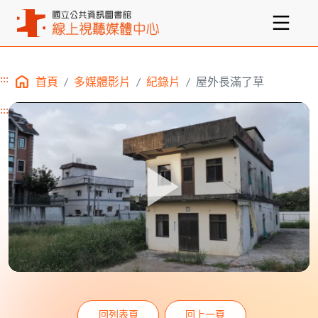
:::
首頁
多媒體影片
紀錄片
屋外長滿了草
主要內容區塊
:::
回列表頁
回上一頁