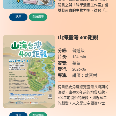
關貫之與「科學漫畫工作室」嘗
試將嚴肅的生物力學，透過「擬
人化漫畫」進行萌化包裝，讓科
講座
閱讀講座
學變得平易近人，也展現數位世
代圖像閱讀與知識傳播的新可
能。本...
山海臺灣 400鉅觀
分級:
普遍級
片長:
134 min
發音:
華語
發行:
2026-06
導演:
講師：戴寶村
從自然史角度總覽臺灣長時期的
演變，由4000年前的地質狀貌，
400年前開始的緩變，到近50年
的劇變。人文歷史空間從17世紀
的西部平原到18世紀的東北部宜
蘭，而至19世紀的花東後山，含
講座
閱讀講座