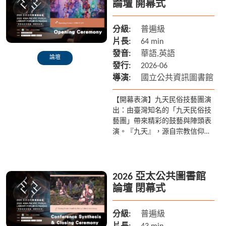
論壇 開幕式
分級:
普遍級
片長:
64 min
發音:
華語,英語
論壇
發行:
2026-06
導演:
國立公共資訊圖書館
【開幕表演】九天民俗技藝團演
出：由臺灣知名的「九天民俗技
藝團」帶來精彩的鼓藝與陣頭表
演。『九天』，源自宗教信仰中
的神聖名諱，是崇高的主神信
仰，也是「九天民俗技藝團」的
精神核心。一步一腳印，藉著神
性的引...
2026 亞太公共圖書館
論壇 閉幕式
分級:
普遍級