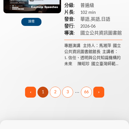
分級:
普遍級
片長:
102 min
發音:
華語,英語,日語
論壇
發行:
2026-06
導演:
國立公共資訊圖書館
專題演講 主持人：馬湘萍 國立
公共資訊圖書館館長 主講者：
1. 信任、透明與公共知識機構的
未來 陳昭珍 國立臺灣師範大
學圖書資訊學研究所名譽教授/中
原大學通識教...
1
2
3
66