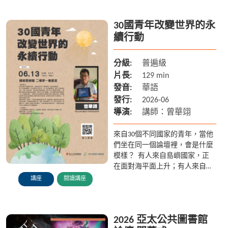
30國青年改變世界的永
續行動
分級:
普遍級
片長:
129 min
發音:
華語
發行:
2026-06
導演:
講師：曾華翊
來自30個不同國家的青年，當他
們坐在同一個論壇裡，會是什麼
模樣？ 有人來自島嶼國家，正
在面對海平面上升；有人來自農
業國家，關心土地與食物安全；
講座
閱讀講座
也有人來自城市，思考能源與氣
候危機。當不同文化與經驗...
2026 亞太公共圖書館