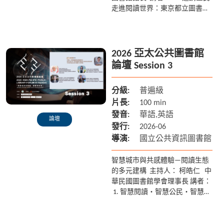
走進閱讀世界：東京都立圖書館
的倡議行動 末村 智子 東京都
立中央...
2026 亞太公共圖書館
論壇 Session 3
分級:
普遍級
片長:
100 min
發音:
華語,英語
論壇
發行:
2026-06
導演:
國立公共資訊圖書館
智慧城市與共感體驗—閱讀生態
的多元建構 主持人： 柯皓仁 中
華民國圖書館學會理事長 講者：
1. 智慧閱讀・智慧公民・智慧城
市：吉隆坡圖書館的創新策略
Anita Bi...