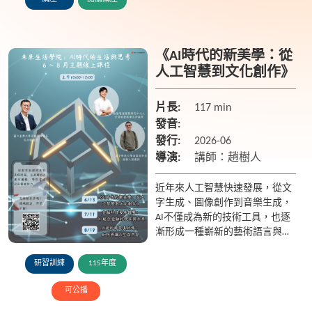
括自然植被與城鄉...
《AI時代的新美學：從
人工智慧到文化創作》
片長:
117 min
發音:
發行:
2026-06
導演:
講師：趙樹人
近年來人工智慧快速發展，從文
字生成、圖像創作到音樂生成，
AI不僅成為新的技術工具，也逐
漸形成一種嶄新的藝術語言與美
學形式。本課程將從「AI新美
學」的角度出發，介紹人工智慧
研習訓練
115年度
如何影響當代創作方式，並透過
實...
可公播