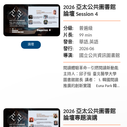
2026 亞太公共圖書館
論壇 Session 4
分級:
普遍級
片長:
99 min
發音:
華語,英語
論壇
發行:
2026-06
導演:
國立公共資訊圖書館
閱讀體驗革命—引燃閱讀新動能
主持人：邱子恒 臺北醫學大學
圖書館館長 講者： 1. 韓國閱讀
推廣的創新實踐 Euna Park 韓
國釜山市立圖書館館長 2、臺
北...
2026 亞太公共圖書館
論壇專題演講