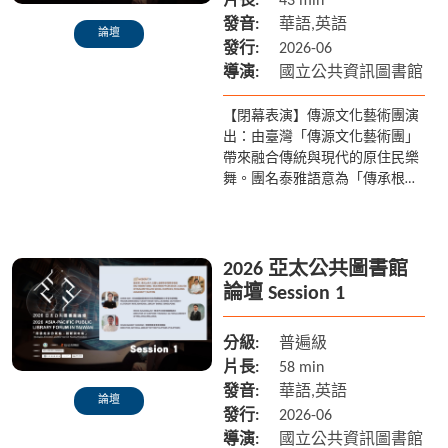
片長:
43 min
發音:
華語,英語
論壇
發行:
2026-06
導演:
國立公共資訊圖書館
【閉幕表演】傳源文化藝術團演
出：由臺灣「傳源文化藝術團」
帶來融合傳統與現代的原住民樂
舞。團名泰雅語意為「傳承根
源」，透過震撼的歌舞向國際貴
賓展現臺灣最純粹的原鄉文化力
量。 【正式閉幕】論壇圓滿典...
2026 亞太公共圖書館
論壇 Session 1
分級:
普遍級
片長:
58 min
發音:
華語,英語
論壇
發行:
2026-06
導演:
國立公共資訊圖書館