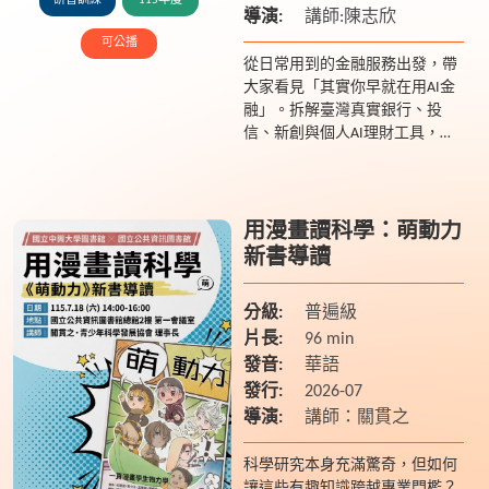
研習訓練
115年度
導演:
講師:陳志欣
可公播
從日常用到的金融服務出發，帶
大家看見「其實你早就在用AI金
融」。拆解臺灣真實銀行、投
信、新創與個人AI理財工具，理
解背後運作邏輯。一步步畫出
「企業導入AI金融」與「個人使
用AI理財」的可行流程。
用漫畫讀科學：萌動力
新書導讀
分級:
普遍級
片長:
96 min
發音:
華語
發行:
2026-07
導演:
講師：關貫之
科學研究本身充滿驚奇，但如何
讓這些有趣知識跨越專業門檻？