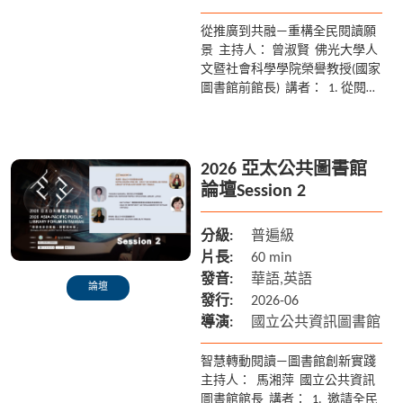
從推廣到共融—重構全民閱讀願
景 主持人： 曾淑賢 佛光大學人
文暨社會科學學院榮譽教授(國家
圖書館前館長) 講者： 1. 從閱讀
推廣到生活風格：重新想像新加
坡的閱讀參與 ...
2026 亞太公共圖書館
論壇Session 2
分級:
普遍級
片長:
60 min
發音:
華語,英語
論壇
發行:
2026-06
導演:
國立公共資訊圖書館
智慧轉動閱讀—圖書館創新實踐
主持人： 馬湘萍 國立公共資訊
圖書館館長 講者： 1. 邀請全民