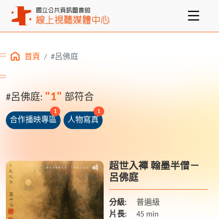
:::
首頁
#呂佛庭
主要內容區塊
:::
"1"
#呂佛庭:
部符合
unread messages
unread messages
1
1
合作播映專區
人物寫真
超世入襌 翰墨半僧－
呂佛庭
分級:
普遍級
片長:
45 min