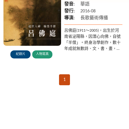
發音:
華語
發行:
2016-08
導演:
長歌藝術傳播
呂佛庭(1911～2005)，出生於河
南省泌陽縣，因潛心向佛，自號
「半僧」。終身治學創作，數十
年成就無數詩、文、書、畫，並
紀錄片
人物寫真
熟諳琴藝，被譽稱「五絕老
人」。1948年獨自渡海來台，定
居台中，先後擔任台中師...
1