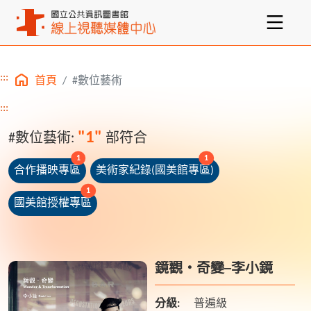
:::
首頁
#數位藝術
主要內容區塊
:::
"1"
#數位藝術:
部符合
unread messages
unread messages
1
1
合作播映專區
美術家紀錄(國美館專區)
unread messages
1
國美館授權專區
鏡觀‧奇變─李小鏡
分級:
普遍級