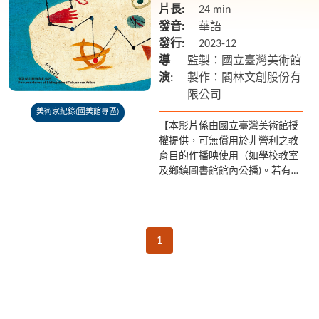
片長:
24 min
發音:
華語
發行:
2023-12
導
監製：國立臺灣美術館
演:
製作：閣林文創股份有
限公司
美術家紀錄(國美館專區)
【本影片係由國立臺灣美術館授
權提供，可無償用於非營利之教
育目的作播映使用（如學校教室
及鄉鎮圖書館館內公播)。若有額
外放映之需求請聯繫國美館 04-
2372-3552】 莊世和自十六歲起
即至日本留學，...
1