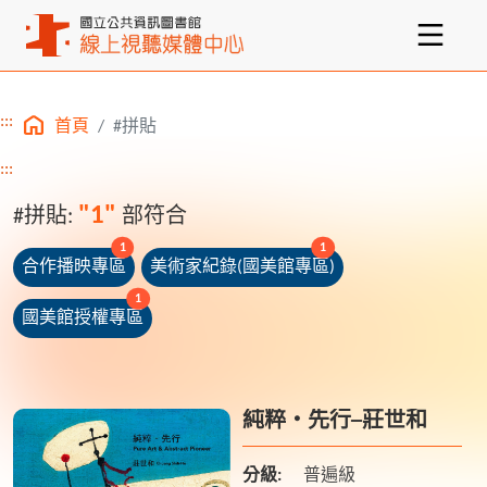
:::
首頁
#拼貼
主要內容區塊
:::
"1"
#拼貼:
部符合
unread messages
unread messages
1
1
合作播映專區
美術家紀錄(國美館專區)
unread messages
1
國美館授權專區
純粹‧先行─莊世和
分級:
普遍級