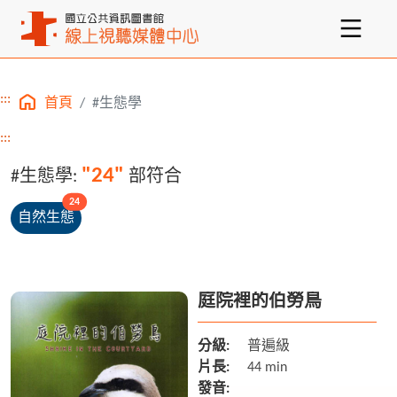
:::
首頁
#生態學
主要內容區塊
:::
"24"
#生態學:
部符合
unread messages
24
自然生態
庭院裡的伯勞鳥
分級:
普遍級
片長:
44 min
發音: