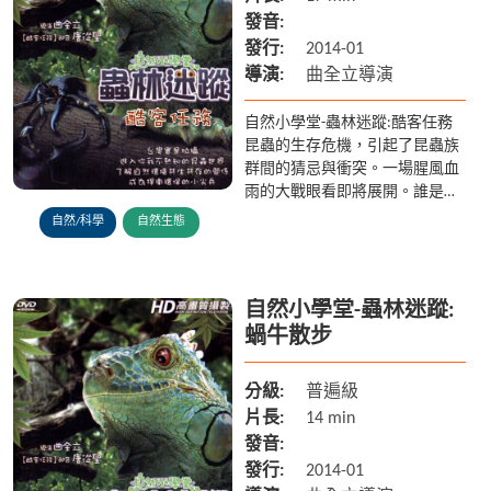
發音:
發行:
2014-01
導演:
曲全立導演
自然小學堂-蟲林迷蹤:酷客任務
昆蟲的生存危機，引起了昆蟲族
群間的猜忌與衝突。一場腥風血
雨的大戰眼看即將展開。誰是幕
後的劊子手？
自然/科學
自然生態
自然小學堂-蟲林迷蹤:
蝸牛散步
分級:
普遍級
片長:
14 min
發音:
發行:
2014-01