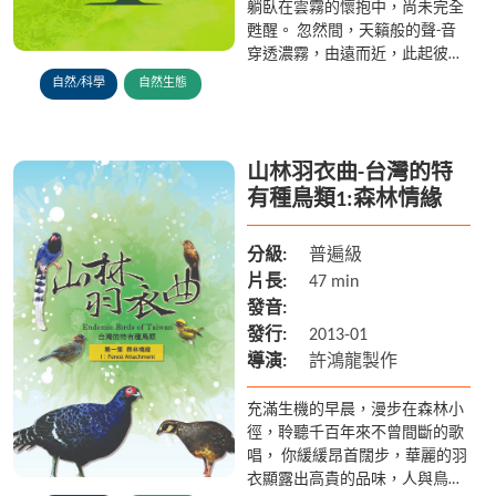
躺臥在雲霧的懷抱中，尚未完全
甦醒。 忽然間，天籟般的聲-音
穿透濃霧，由遠而近，此起彼
落，這時，森林才算真正醒來。
自然/科學
自然生態
是誰唱出美妙動人的歌聲，喚醒
森林這個沉睡中的綠巨人？
山林羽衣曲-台灣的特
有種鳥類1:森林情緣
分級:
普遍級
片長:
47 min
發音:
發行:
2013-01
導演:
許鴻龍製作
充滿生機的早晨，漫步在森林小
徑，聆聽千百年來不曾間斷的歌
唱， 你緩緩昂首闊步，華麗的羽
衣顯露出高貴的品味，人與鳥相