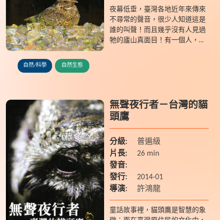
夜幕低垂，臺灣各地近年來傳來
不尋常的聲音，很少人知道這是
誰的叫聲！而且幾乎沒有人­見過
牠的廬山真面目！有一個人，二
十四小時不眠不休的追蹤研究，
一心想解開牠的神秘面­紗，他會
自然/科學
自然生態
成功嗎？
無聲夜行者－台灣的貓
頭鷹
分級:
普遍級
片長:
26 min
發音:
發行:
2014-01
導演:
許鴻龍
童話故事裡，貓頭鷹是智慧的象