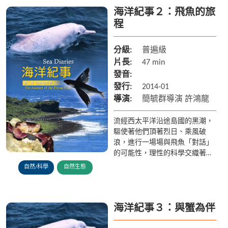
海洋紀事２：飛魚的旅
程
分級:
普遍級
片長:
47 min
發音:
發行:
2014-01
導演:
簡毓群導演 許鴻龍
流經西太平洋沿途島國的黑潮，
驅使著他們頂著烈日、乘風破
浪，進行一場場與飛魚「對話」
的可能性，理性的科學交織著感
性的文化，在飛魚季汛期裡充滿
自然/科學
自然生態
期待與挑戰。 他們都知道，唯
有試圖了解飛魚的生命旅程，才
有...
海洋紀事３：與蟹為伴