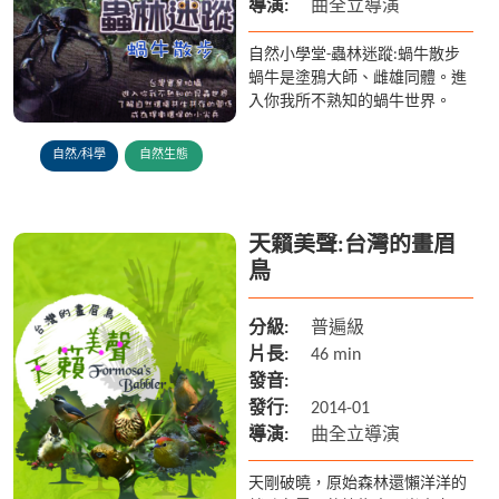
導演:
曲全立導演
自然小學堂-蟲林迷蹤:蝸牛散步
蝸牛是塗鴉大師、雌雄同體。進
入你我所不熟知的蝸牛世界。
自然/科學
自然生態
天籟美聲:台灣的畫眉
鳥
分級:
普遍級
片長:
46 min
發音:
發行:
2014-01
導演:
曲全立導演
天剛破曉，原始森林還懶洋洋的