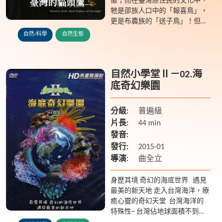
徵；而在臺灣原住民的文化中，
牠是邵族人口中的「報喜鳥」，
更是布農族的「送子鳥」！但對
大多數的人而言，貓頭鷹仍是種
自然/科學
自然生態
謎樣的生物。近年來隨著電影熱
潮的興起，貓頭鷹愈來愈受到民
眾的...
自然小學堂Ⅱ－02.海
底奇幻樂園
分級:
普遍級
片長:
44 min
發音:
發行:
2015-01
導演:
曲全立
身歷其境 奇幻的海底世界 遇見
最美的新天地 走入台灣海洋，療
癒心靈的奇幻天堂 台灣海洋的
特殊性─ 台灣佔地球面積不到萬