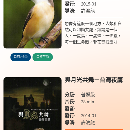
發行:
2015-01
導演:
許鴻龍
想像有這麼一個地方，人類和自
然可以和諧共處，無論是一個
人、一隻鳥、一隻蜂、一條蟲，
每一個生命體，都在尋找最好的
生活方式，讓他們的子孫得以順
利傳承、綿延後代。農地的主人
自然/科學
自然生態
阿忠，在這裡生活多年，他用自
己的方...
與月光共舞－台灣夜鷹
分級:
普遍級
片長:
28 min
發音:
發行:
2014-01
導演:
許鴻龍