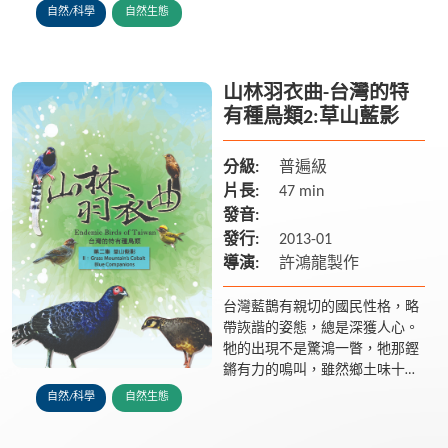
遇在美好早晨，如同幾世紀前，
自然/科學
自然生態
鳥兒來的Formosa，相遇這美麗
的台灣島。 台灣的雉科鳥...
山林羽衣曲-台灣的特
有種鳥類2:草山藍影
分級:
普遍級
片長:
47 min
發音:
發行:
2013-01
導演:
許鴻龍製作
台灣藍鵲有親切的國民性格，略
帶詼諧的姿態，總是深獲人心。
牠的出現不是驚鴻一瞥，牠那鏗
鏘有力的鳴叫，雖然鄉土味十足
卻又不失氣魄。 台灣藍鵲無論是
自然/科學
自然生態
生活照應、抵禦外敵或是面對新
生命的互助合作，牠們以絕佳