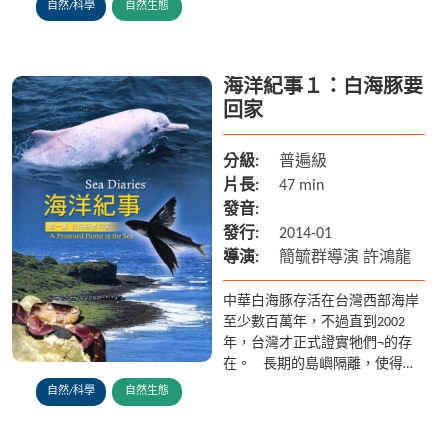
分之一，現有的海洋生物種類卻
自然/科學
自然生態
達全世界十分之一！ 湛藍的大
海，是寬闊、是生...
海洋紀事１：白海豚要
回家
分級:
普遍級
片長:
47 min
發音:
發行:
2014-01
導演:
簡毓群導演 許鴻龍
中華白海豚存活在台灣西部海岸
至少數百萬年，不過直到2002
年，台灣才正式證實牠們¬的存
在。 長期的島嶼隔離，使得台
灣的中華白海豚逐漸演化出別於
自然/科學
自然生態
亞洲其他各國的種群，不過人為
長期的環境干擾及破壞，導...