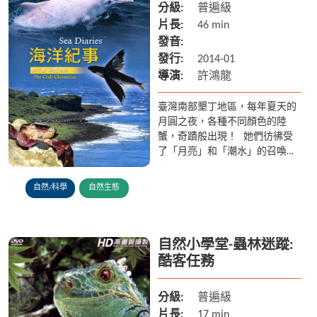
分級:
普遍級
片長:
46 min
發音:
發行:
2014-01
導演:
許鴻龍
臺灣南部墾丁地區，每年夏天的
月圓之夜，各種不同顏色的陸
蟹，奇蹟般出現！ 她們彷彿受
了「月亮」和「潮水」的召喚，
不約而同的趕往海邊，準備釋放
即將誕生的寶寶！ 但這些陸蟹
自然/科學
自然生態
媽媽得先平安跨越充滿凶險...
自然小學堂-蟲林迷蹤:
酷客任務
分級:
普遍級
片長:
17 min