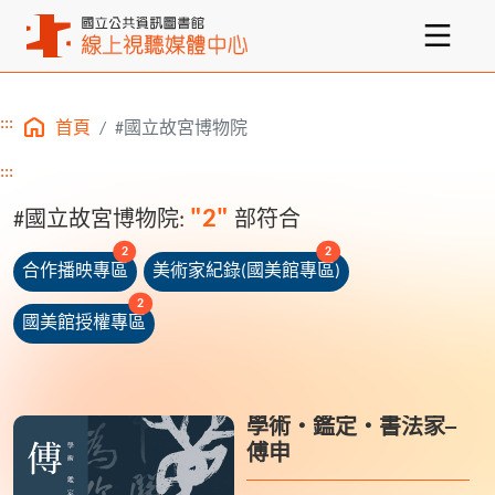
:::
首頁
#國立故宮博物院
主要內容區塊
:::
"2"
#國立故宮博物院:
部符合
unread messages
unread messages
2
2
合作播映專區
美術家紀錄(國美館專區)
unread messages
2
國美館授權專區
學術‧鑑定‧書法家─
傅申