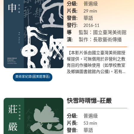
分級:
普遍級
片長:
29 min
發音:
華語
發行:
2016-11
導
監製：國立臺灣美術館
演:
製作：長歌藝術傳播
【本影片係由國立臺灣美術館授
權提供，可無償用於非營利之教
育目的作播映使用（如學校教室
及鄉鎮圖書館館內公播)。若有額
美術家紀錄(國美館專區)
外放映之需求請聯繫國美館 04-
2372-3552】 傅申(1936-2024)字
君...
快雪時晴憶─莊嚴
分級:
普遍級
片長:
53 min
發音:
華語