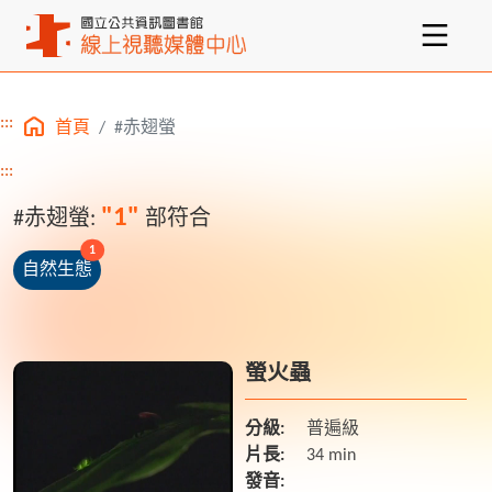
:::
首頁
#赤翅螢
主要內容區塊
:::
"1"
#赤翅螢:
部符合
unread messages
1
自然生態
螢火蟲
分級:
普遍級
片長:
34 min
發音: