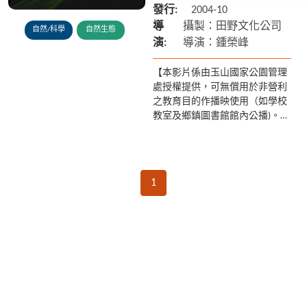
發行:
2004-10
導
攝製：田野文化公司
自然/科學
自然生態
演:
導演：鍾榮峰
【本影片係由玉山國家公園管理
處授權提供，可無償用於非營利
之教育目的作播映使用（如學校
教室及鄉鎮圖書館館內公播)。若
有額外放映之需求請聯繫玉管處
049-277-3121】 以生動有趣的畫
面介紹螢火蟲的...
1