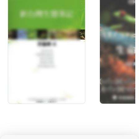
新台灣生態筆記-昆蟲類
生命泉源(0
4