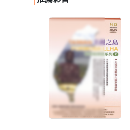
推薦影音
美麗之島 - 北海岸及觀
音山國家風景區
分級: 普遍級
片長: 29 min
發音: 華語
發行: 2012-11
導演: 休閒玩家旅遊網, 大地地理
旅遊雜誌社製作