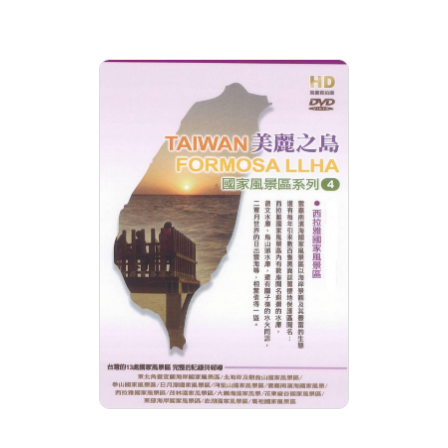
美麗之島 - 西拉雅國家
風景區
分級: 普遍級
片長: 28 min
發音: 華語
發行: 2012-11
導演: 休閒玩家旅遊網, 大地地理
旅遊雜誌社製作