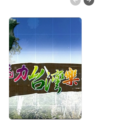
魅力台灣樂活誌 第21集
跟
踏勘台灣山林 海岸山脈
旅
大縱走
分級: 普遍級
分
片長: 24 min
片長
發音: 華語
發
發行: 2010-08
發行
導演: 大麥影像傳播工作室
導