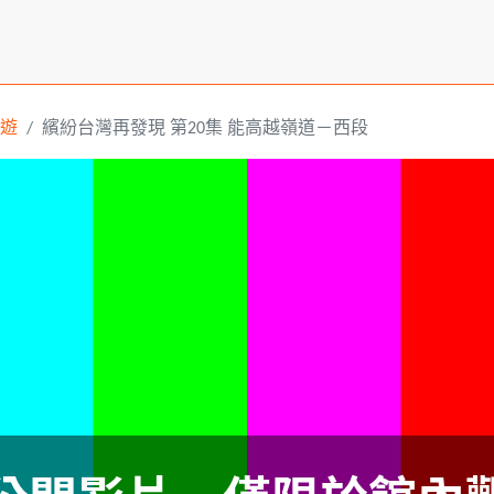
遊
繽紛台灣再發現 第20集 能高越嶺道－西段