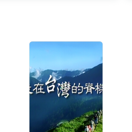
走在台灣的脊樑上 第4
集 奧萬大-彩色森林
分級: 普遍級
片長: 23 min
發音: 華語
發行: 2005-12
導演: 中國電視