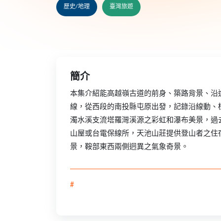
歷史/地理
臺灣旅遊
簡介
本集介紹能高越嶺古道的前身、築路背景、沿
線，從西段的南投縣屯原出發，記錄沿線動、
濁水溪支流塔羅灣溪源之彩虹和瀑布美景，過
山屋或台電保線所，天池山莊提供登山者之住
景，鞍部東西兩側迥異之氣象奇景。
#