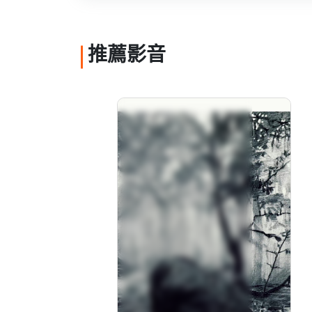
推薦影音
四時守護 玉山40 日文
字幕
分級: 普遍級
片長: 13 min
發音: 華語
發行: 2025-04
導演: 製作：實陸比玖影像工作室
導演：楊湘文