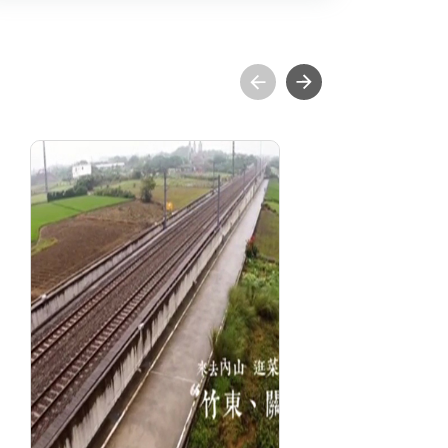
浩克慢遊-4.來去內山逛
跟
菜市(竹東.關西)
分級: 普遍級
分
片長: 50 min
片長
發音: 華語
發
發行: 2014-09
發行
導演: 王浩一, 劉克襄
導