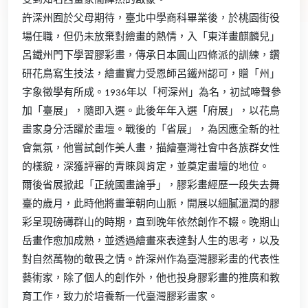
受到知名西畫家簡綽然的啟蒙。
許深州囿於父母期待，臺北中學商科畢業後，於桃園街役
場任職，但仍未放棄對繪畫的熱情，入「東洋畫麒麟兒」
呂鐵州門下學習膠彩畫，傳承日本圓山四條派的訓練，鑽
研花鳥寫生技法，繪畫實力受恩師呂鐵州認可，贈「州」
字象徵學有所成。1936年以「柯深州」為名，初試啼聲參
加「臺展」，隨即入選。此後年年入選「府展」，以花鳥
畫家身分活躍於畫壇。戰後的「省展」，為因應全新的社
會氣氛，他嘗試創作美人畫，描繪臺灣社會中各族群女性
的樣貌，深獲評審的青睞與肯定，並奠定畫壇的地位。
爾後省展掀起「正統國畫論爭」，膠彩畫經歷一段失去舞
臺的歲月，此時他將畫筆朝向山脈，開展以細膩溫潤的膠
彩呈現磅礡群山的時期，直到晚年依然創作不輟。晚期山
岳畫作愈加成熟，並透過繪畫來表達對人生的思考，以及
對自然萬物的敬畏之情。許深州作為臺灣膠彩畫的代表性
藝術家，除了個人的創作外，他也投身膠彩畫的推廣和教
育工作，致力於培養新一代臺灣膠彩畫家。