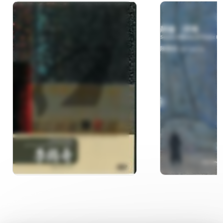
本位‧李錫奇
靜謐‧詩境