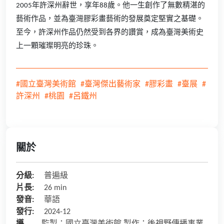
2005年許深州辭世，享年88歲。他一生創作了無數精湛的
藝術作品，並為臺灣膠彩畫藝術的發展奠定堅實之基礎。
至今，許深州作品仍然受到各界的讚賞，成為臺灣美術史
上一顆璀璨明亮的珍珠。
#國立臺灣美術館
#臺灣傑出藝術家
#膠彩畫
#臺展
#
許深州
#桃園
#呂鐵州
關於
分級:
普遍級
片長:
26 min
發音:
華語
發行:
2024-12
導
監製：國立臺灣美術館 製作：後視野傳播事業