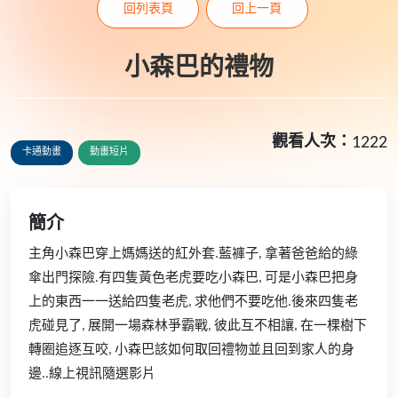
回列表頁
回上一頁
小森巴的禮物
觀看人次：
1222
卡通動畫
動畫短片
簡介
主角小森巴穿上媽媽送的紅外套.藍褲子, 拿著爸爸給的綠
傘出門探險.有四隻黃色老虎要吃小森巴, 可是小森巴把身
上的東西一一送給四隻老虎, 求他們不要吃他.後來四隻老
虎碰見了, 展開一場森林爭霸戰, 彼此互不相讓, 在一棵樹下
轉圈追逐互咬, 小森巴該如何取回禮物並且回到家人的身
邊..線上視訊隨選影片