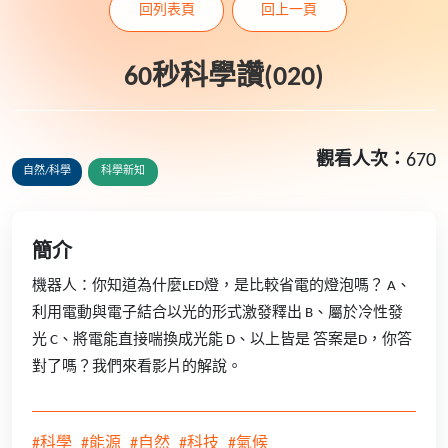
回列表頁
回上一頁
60秒科學讚(020)
觀看人次：
670
自然/科學
科學新知
簡介
機器人：你知道為什麼LED燈，是比較省電的燈泡嗎？ A、
利用電動與電子結合以光的形式激發釋出 B、屬於冷性發
光 C、將電能直接喘換成光能 D、以上皆是 答案是D，你答
對了嗎？我們來看影片的解說。
#科學
#能源
#自然
#科技
#氣候