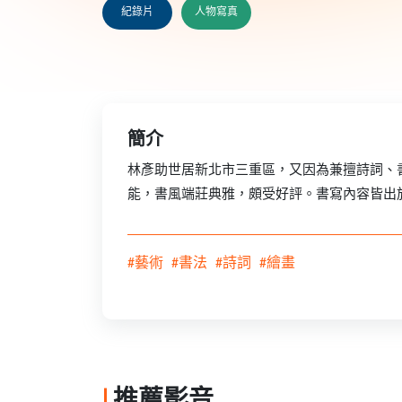
紀錄片
人物寫真
簡介
林彥助世居新北市三重區，又因為兼擅詩詞、
能，書風端莊典雅，頗受好評。書寫內容皆出
#藝術
#書法
#詩詞
#繪畫