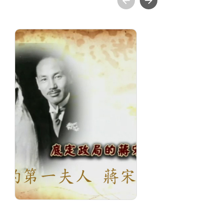
永遠的第一夫人-蔣宋美
孟
齡 : 2.底定政局的蔣氏
聯姻
分
分級: 普遍級
片長
片長: 19 min
發
發音: 華語
發行
發行: 2013-01
導
導演: 拉娃谷幸