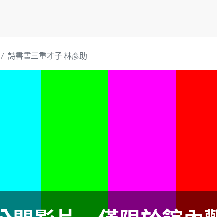
詩書畫三重才子 林彥助