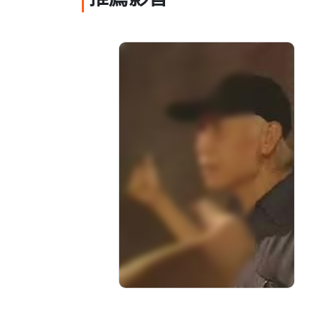
推薦影音
文化容顏-5 戲劇類：聶
光炎
分級: 普遍級
片長: 26 min
發音: 華語
發行: 2000-12
導演: 邱顯忠,曹文傑