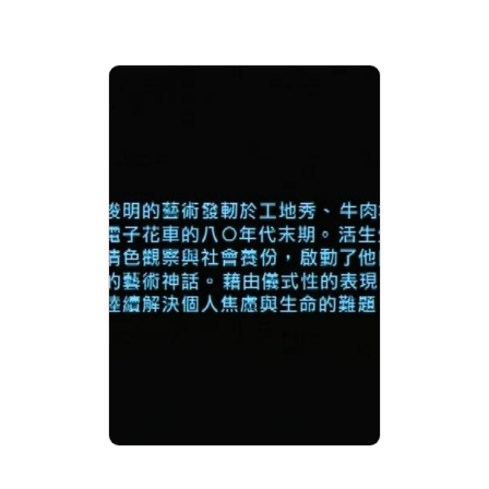
解放前衛-6 侯俊明
分級: 普遍級
片長: 25 min
發音: 華語
發行: 2002-12
導演: 黃明川電影視訊有限公司,黃
明川