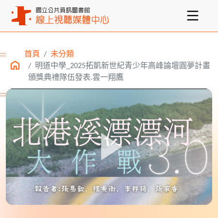
:::
首頁
未分類
主要內容區塊
明道中學_2025拓凱新世紀青少年高峰論壇圓夢計畫
頒獎典禮隊伍發表.雲一翔鷹
:::