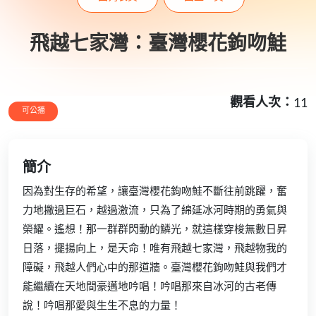
飛越七家灣：臺灣櫻花鉤吻鮭
觀看人次：
11
可公播
簡介
因為對生存的希望，讓臺灣櫻花鉤吻鮭不斷往前跳躍，奮
力地撇過巨石，越過激流，只為了綿延冰河時期的勇氣與
榮耀。遙想！那一群群閃動的鱗光，就這樣穿梭無數日昇
日落，擺揚向上，是天命！唯有飛越七家灣，飛越物我的
障礙，飛越人們心中的那道牆。臺灣櫻花鉤吻鮭與我們才
能繼續在天地間豪邁地吟唱！吟唱那來自冰河的古老傳
說！吟唱那愛與生生不息的力量！