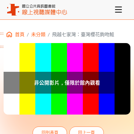
:::
首頁
未分類
飛越七家灣：臺灣櫻花鉤吻鮭
主要內容區塊
:::
回列表頁
回上一頁