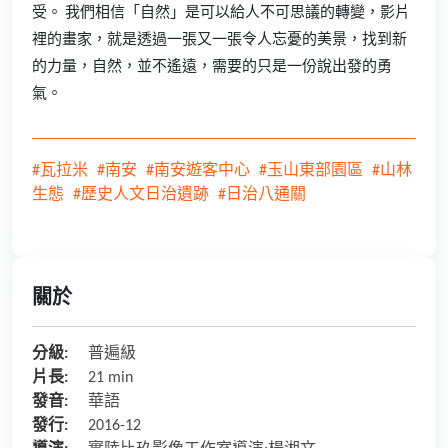
受。 我們相信「自然」是可以給人不可思議的轉變，影片
裡的畫家，就是透過一張又一張令人忘憂的美景，找到新
的力量，自然，並不遙遠，需要的只是一份說出發的勇
氣。
#瓦拉米
#南安
#南安遊客中心
#玉山東部園區
#山林
生態
#歷史人文日治遺跡
#日治八通關
關於
分級:
普遍級
片長:
21 min
發音:
華語
發行:
2016-12