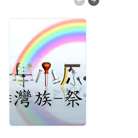
科學小原子3.排灣族-祭
實
竿
植
分級: 普遍級
分
片長: 24 min
片長
發音: 華語
發
發行: 2013-01
發行
導演: 導演:瑪拉歐斯
導