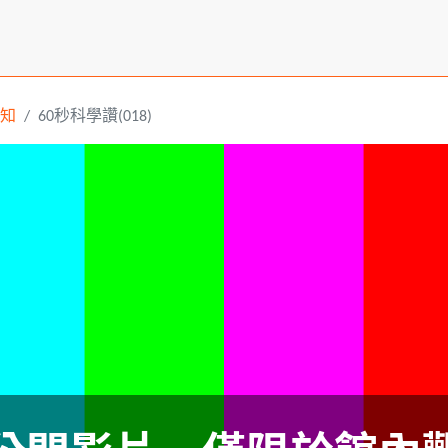
知
60秒科學讚(018)