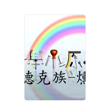
科學小原子26.賽德克
族-燻肉
分級: 普遍級
片長: 24 min
發音: 華語
發行: 2013-01
導演: 導演:瑪拉歐斯