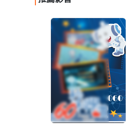
推薦影音
60秒科學讚(060)
分級: 普遍級
片長: 1 min
發音: 華語
發行: 2018-01
導演: 安偉民