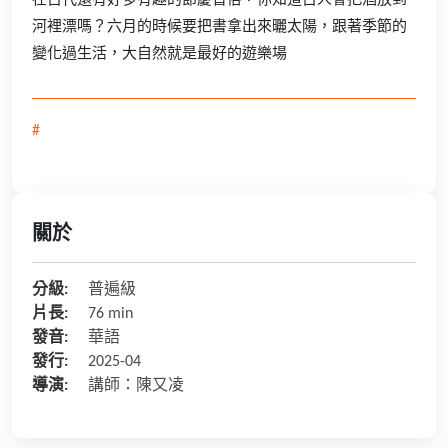
在古代還有好多有趣的節慶習俗，你知道古人會把酒放到
河裡漂嗎？六月的時候要把書拿出來曬太陽，跟著季節的
變化過生活，大自然就是最好的遊樂場
#
關於
分級:
普遍級
片長:
76 min
發音:
華語
發行:
2025-04
導演:
講師：陳又凌