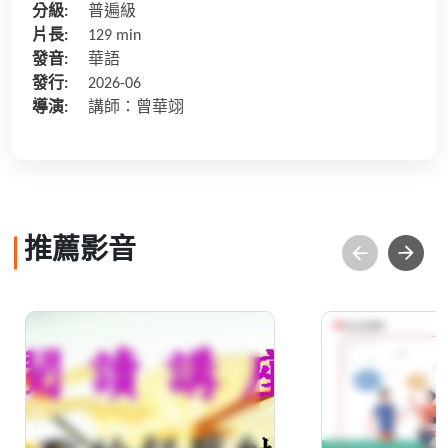
分級:
普遍級
片長:
129 min
發音:
華語
發行:
2026-06
導演:
講師：曾華翊
推薦影音
幽默的舒壓魅力
講題：戲劇
苦談