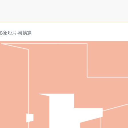
形象短片-擁擠篇