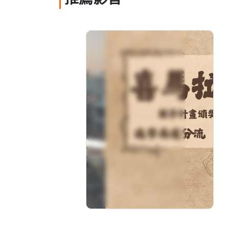
推薦影音
2025拓凱新世紀青少年
高峰論壇圓夢計畫頒獎
典禮隊伍發表. 喜馬拉
雅文隊
分級: 普遍級
片長: 14 min
發音: 華語
發行: 2025-10
導演: 台中市私立明道高級中學