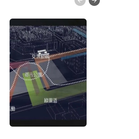
國立臺中圖書館形象短
閱
片-遷建篇
分
分級: 普遍級
片長
發音: 華語
發
發行: 2010-01
發行
導演: 國立台中圖書館
導