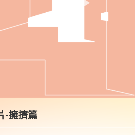
片-擁擠篇