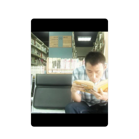
國立臺中圖書館形象短
片-數位資源篇
分級: 普遍級
片長: 1 min
發音: 華語
發行: 2010-01
導演: 國立台中圖書館