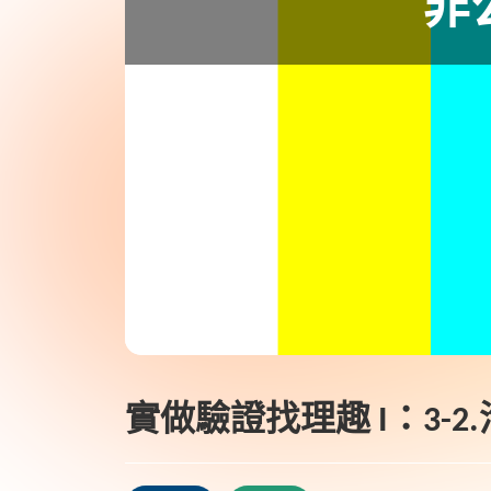
實做驗證找理趣 I：3-