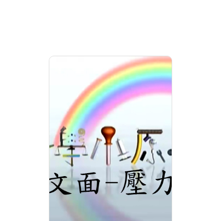
科學小原子51.文面-壓
力
分級: 普遍級
片長: 24 min
發音: 華語
發行: 2013-01
導演: 導演:瑪拉歐斯