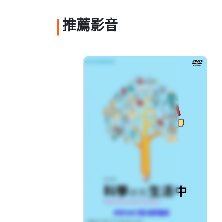
推薦影音
科學就在生活中：1-2.
蔡倫-泛黃的紙
分級: 普遍級
片長: 22 min
發音: 華語
發行: 2015-06
導演: 翰星傳播製作