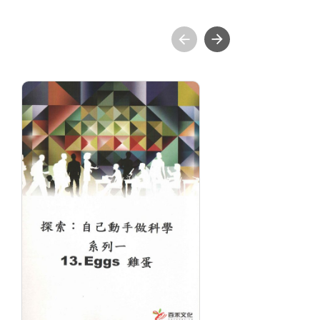
探索：自己動手做科學
實
(系列一)(13)雞蛋
1
分級: 普遍級
分
片長: 22 min
片長
發音: 英語
發
發行: 2019-04
發行
導演: 史提夫斯潘格勒 主持
導