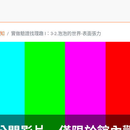
知
實做驗證找理趣 I：3-2.泡泡的世界-表面張力