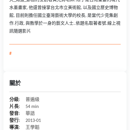
天_知道_節目的受訪者黃光男老師, 除了是台灣重要的現代
水墨畫家, 他還曾接掌台北市立美術館, 以及國立歷史博物
館, 目前則擔任國立臺灣藝術大學的校長, 是當代少見集創
作.行政, 與教學於一身的藝文人士..依題名取著者號.線上視
訊隨選影片
#
關於
分級:
普遍級
片長:
54 min
發音:
華語
發行:
2013-01
導演:
王學韜