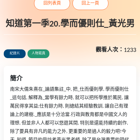
回列表頁
回上一頁
知道第一季20.學而優則仕_黃光男
觀看人次：
1233
紀錄片
人物寫真
簡介
南宋大儒朱熹在_論語集註_中, 把_仕而優則學, 學而優則仕
_這句話, 解釋為_當學有餘力時, 就可以把所學推於萬民, 讓
萬民得享其益;仕有餘力時, 則總結其經驗教訓, 讓自己有理
論上的建樹._應該是十分洽當.行政與教育都是中國文人的
理想, 但並非人人都可以悠遊其間, 特別是還能持續的創作,
除了要具有非凡的能力之外, 更重要的是過人的毅力吧!今