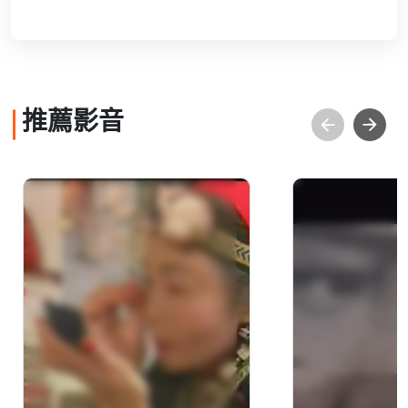
推薦影音
世紀女性.台灣風華-4 環
留聲-華人音
山奇女子 : 大巴斯.諾幹
譜上的詩人
(詹秀美)