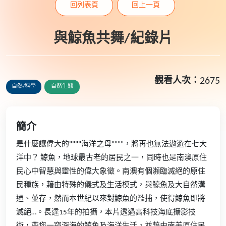
回列表頁
回上一頁
與鯨魚共舞/紀錄片
觀看人次：
2675
自然/科學
自然生態
簡介
是什麼讓偉大的""""海洋之母""""，將再也無法遨遊在七大
洋中？ 鯨魚，地球最古老的居民之一，同時也是南澳原住
民心中智慧與靈性的偉大象徵。南澳有個瀕臨滅絕的原住
民種族，藉由特殊的儀式及生活模式，與鯨魚及大自然溝
通、並存，然而本世紀以來對鯨魚的濫捕，使得鯨魚即將
滅絕…。長達15年的拍攝，本片透過高科技海底攝影技