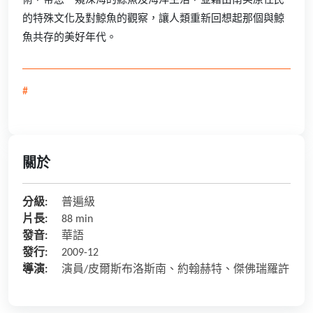
術，帶您一窺深海的鯨魚及海洋生活，並藉由南美原住民
的特殊文化及對鯨魚的觀察，讓人類重新回想起那個與鯨
魚共存的美好年代。
#
關於
分級:
普遍級
片長:
88 min
發音:
華語
發行:
2009-12
導演:
演員/皮爾斯布洛斯南、約翰赫特、傑佛瑞羅許