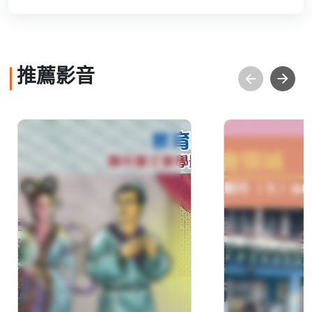
推薦影音
教育頻道 國中國文教學
社會領域教
影片. V.7《寫出漂亮硬
v.10--1
筆字》
實踐－以國
為例