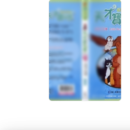
天才寶貝熊1：生活小
玩家
分級: 普遍級
片長: 32 min
發音: 華語
發行: 2006-04
導演: 宏廣股份有限公司