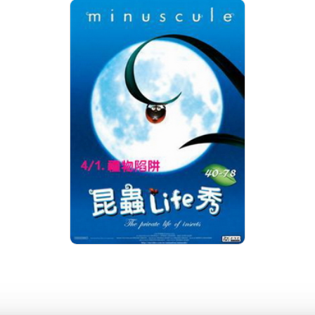
昆蟲LIFE秀【3D動畫】
第4集 1.禮物陷阱
分級: 普遍級
片長: 5 min
發音: 華語
發行: 2009-12
導演: 導演/湯瑪士．賽柏 Szabo,
Thomas