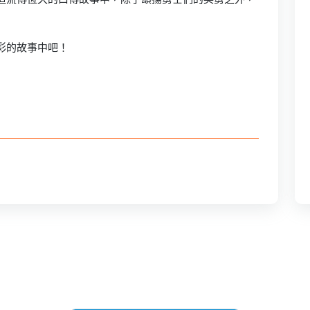
這流傳恆久的口傳故事中，除了頌揚勇士們的英勇之外，
彩的故事中吧！