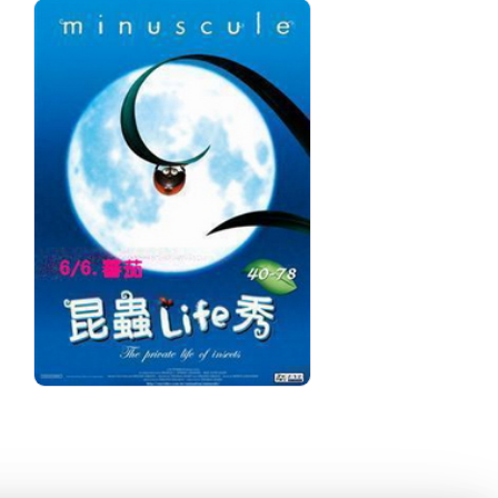
昆蟲LIFE秀【3D動畫】
小
第6集 6.蕃茄
去
元
分級: 普遍級
分
片長: 5 min
片長
發音: 華語
發
發行: 2009-12
發行
導演: 導演/湯瑪士．賽柏 Szabo,
導
Thomas
演