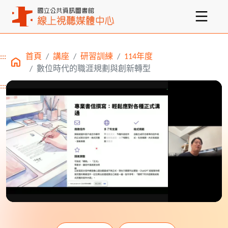
:::
首頁
講座
研習訓練
114年度
主要內容區塊
數位時代的職涯規劃與創新轉型
:::