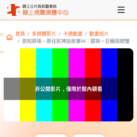
:::
首頁
多媒體影片
卡通動畫
動畫短片
主要內容區塊
原知原味－原住民神話故事04：鄒族－巨鰻與螃蟹
:::