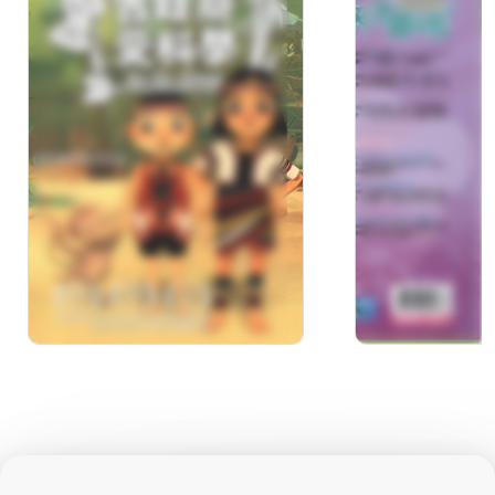
吉娃斯愛科學(10)消失
天才寶貝熊
的竹管水
貝熊