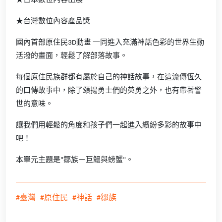
★日本數位內容出展
★台灣數位內容產品獎
國內首部原住民3D動畫 一同進入充滿神話色彩的世界生動
活潑的畫面，輕鬆了解部落故事。
每個原住民族群都有屬於自己的神話故事，在這流傳恆久
的口傳故事中，除了頌揚勇士們的英勇之外，也有帶著警
世的意味。
讓我們用輕鬆的角度和孩子們一起進入繽紛多彩的故事中
吧！
本單元主題是"鄒族－巨鰻與螃蟹"。
#臺灣
#原住民
#神話
#鄒族